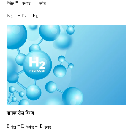
E
= E
– E
सेल
कैथोड़
एनोड़
E
= E
– E
Cell
R
L
मानक सेल विभव
E
= E
– E
सेल
कैथोड़
एनोड़