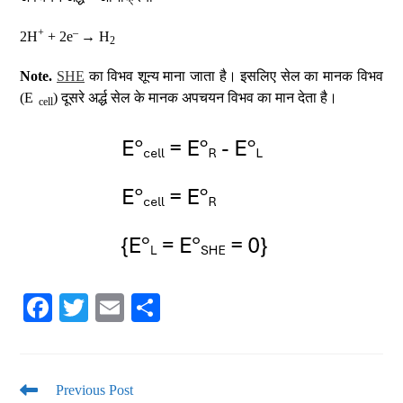
+
–
2H
+ 2e
→ H
2
Note.
SHE
का विभव शून्य माना जाता है। इसलिए सेल का मानक विभव
(E
) दूसरे अर्द्ध सेल के मानक अपचयन विभव का मान देता है।
cell
Fa
T
E
S
ce
wi
m
ha
bo
tte
ail
re
ok
r
Previous Post