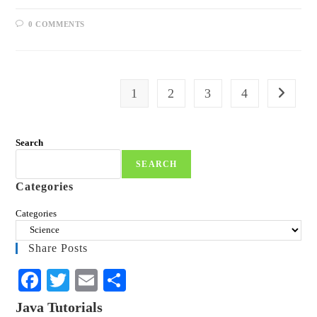
0 COMMENTS
1
2
3
4
Search
SEARCH
Categories
Categories
Share Posts
Fa
T
E
S
ce
wi
m
ha
Java Tutorials