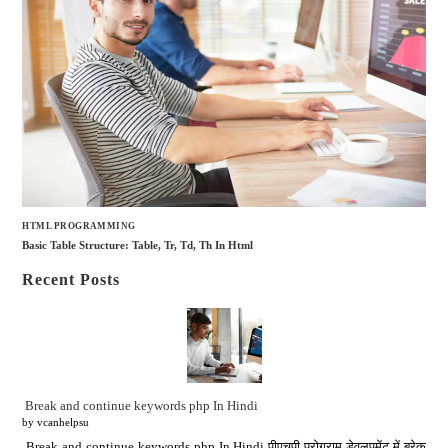
HTML PROGRAMMING
Basic Table Structure: Table, Tr, Td, Th In Html
Recent Posts
Break and continue keywords php In Hindi
by vcanhelpsu
Break and continue keywords php In Hindi पीएचपी प्रोग्राम डेवलपमेंट में ब्रेक