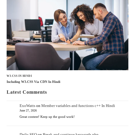
W3.CSS IN HINDI
Including W3.CSS Via CDN In Hindi
Latest Comments
ExoWatts
on
Member variables and functions c++ In Hindi
June 27, 2026
Great content! Keep up the good work!
Daily SEO
on
Break and continue keywords php