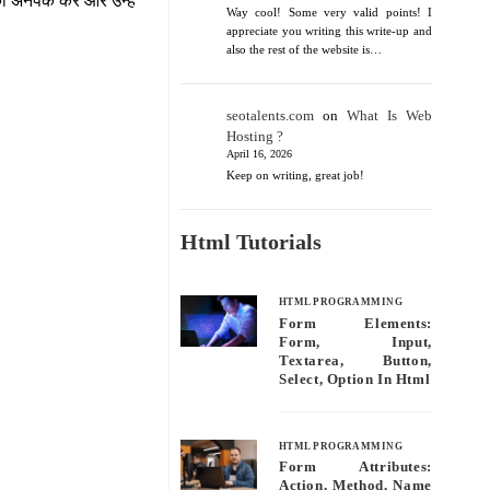
ज को अनपैक कर और उन्हें
Way cool! Some very valid points! I
appreciate you writing this write-up and
also the rest of the website is…
seotalents.com
on
What Is Web
Hosting ?
April 16, 2026
Keep on writing, great job!
Html Tutorials
HTML PROGRAMMING
Form Elements:
Form, Input,
Textarea, Button,
Select, Option In Html
HTML PROGRAMMING
Form Attributes:
Action, Method, Name