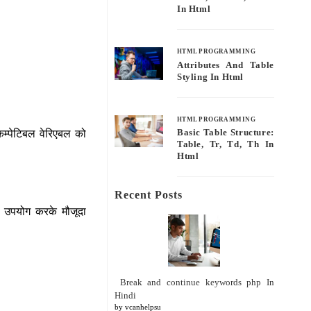
In Html
HTML PROGRAMMING
Attributes And Table
Styling In Html
HTML PROGRAMMING
 कम्पेटिबल वेरिएबल को
Basic Table Structure:
Table, Tr, Td, Th In
Html
Recent Posts
ा उपयोग करके मौजूदा
Break and continue keywords php In
Hindi
by vcanhelpsu