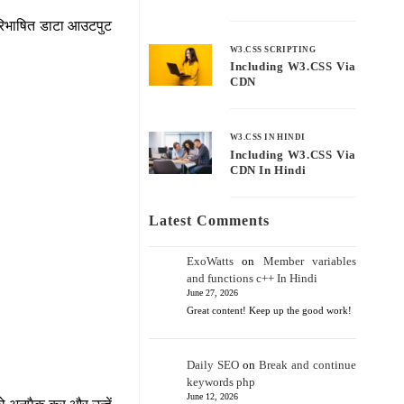
 अपरिभाषित डाटा आउटपुट
W3.CSS SCRIPTING
Including W3.CSS Via
CDN
W3.CSS IN HINDI
Including W3.CSS Via
CDN In Hindi
Latest Comments
ExoWatts
on
Member variables
and functions c++ In Hindi
June 27, 2026
Great content! Keep up the good work!
।
Daily SEO
on
Break and continue
keywords php
June 12, 2026