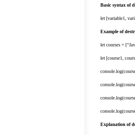
Basic syntax of d
let [variable1, var
Example of destr
let courses = [“Ja
let [course1, cour
console.log(course
console.log(course
console.log(course
console.log(course
Explanation of d