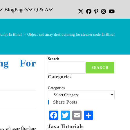
Blog
Page’s
Q & A
cript In Hindi
>
Object and array destructuring for cleaner code In Hindi
Search
ing For
SEARCH
Categories
Categories
Share Posts
Fa
T
E
S
ce
wi
m
ha
Java Tutorials
्रामर को यूजर डिक्लेअर