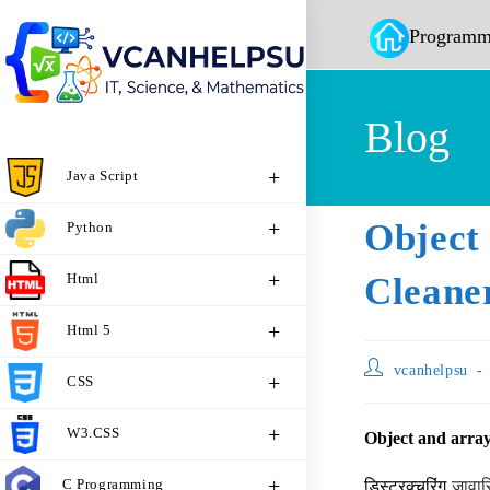
Programm
Blog
Java Script
Objec
Python
Html
Cleane
Html 5
vcanhelpsu
CSS
W3.CSS
Object and array
C Programming
डिस्ट्रक्चरिंग
जावास्