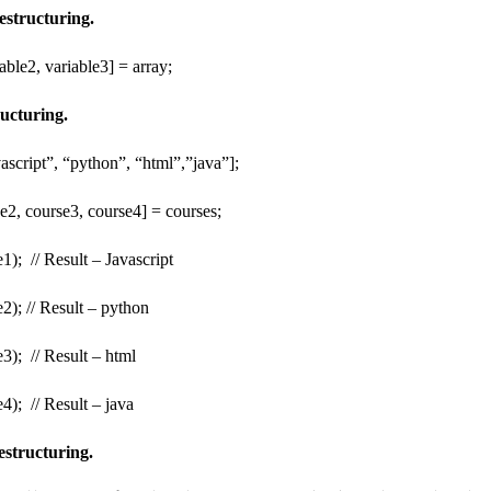
estructuring.
iable2, variable3] = array;
ucturing.
vascript”, “python”, “html”,”java”];
se2, course3, course4] = courses;
1); // Result – Javascript
2); // Result – python
3); // Result – html
4); // Result – java
estructuring.