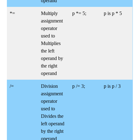
operand
*=
Multiply
p *= 5;
p is p * 5
assignment
operator
used to
Multiplies
the left
operand by
the right
operand
/=
Division
p /= 3;
p is p / 3
assignment
operator
used to
Divides the
left operand
by the right
operand