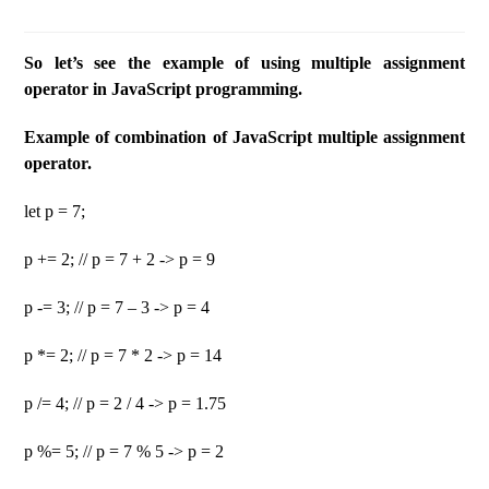
So let’s see the example of using multiple assignment
operator in JavaScript programming.
Example of combination of JavaScript multiple assignment
operator.
let p = 7;
p += 2; // p = 7 + 2 -> p = 9
p -= 3; // p = 7 – 3 -> p = 4
p *= 2; // p = 7 * 2 -> p = 14
p /= 4; // p = 2 / 4 -> p = 1.75
p %= 5; // p = 7 % 5 -> p = 2