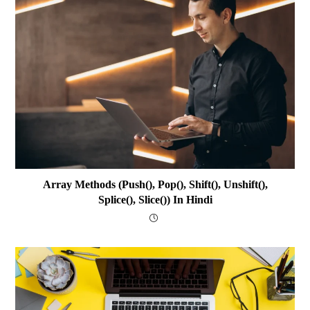
Array Methods (push(), Pop(), Shift(), Unshift(),
Splice(), Slice()) In Hindi