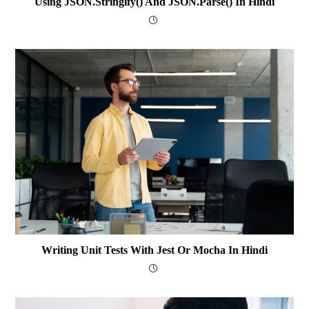
Using JSON.stringify() And JSON.parse() In Hindi
Writing Unit Tests With Jest Or Mocha In Hindi