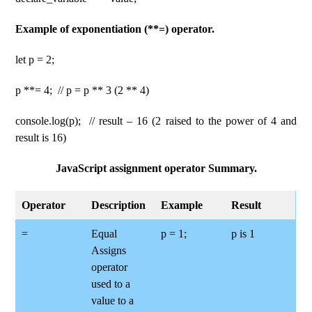
Example of exponentiation (**=) operator.
let p = 2;
p **= 4; // p = p ** 3 (2 ** 4)
console.log(p); // result – 16 (2 raised to the power of 4 and
result is 16)
JavaScript assignment operator Summary.
Operator
Description
Example
Result
=
Equal
p = 1;
p is 1
Assigns
operator
used to a
value to a