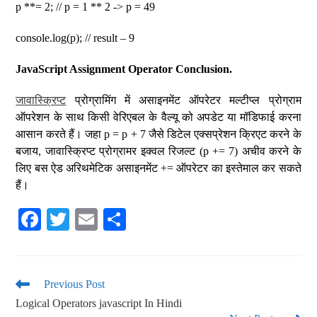
p **= 2; // p = 1 ** 2 -> p = 49
console.log(p); // result – 9
JavaScript Assignment Operator Conclusion.
जावास्क्रिप्ट
प्रोग्रामिंग में असाइनमेंट ऑपरेटर मल्टीप्ल प्रोग्राम
ऑपरेशन के साथ किसी वेरिएबल के वैल्यू को अपडेट या मॉडिफाई करना
आसान करते हैं। जहा p = p + 7 जैसे डिटेल एक्सप्रेशन क्रिएट करने के
बजाय, जावास्क्रिप्ट प्रोग्रामर इक्वल रिजल्ट (p += 7) अचीव करने के
लिए बस ऐड अरिथमेटिक असाइनमेंट += ऑपरेटर का इस्तेमाल कर सकते
हैं।
Fa
T
E
S
ce
wi
m
ha
bo
tte
ail
re
ok
r
Previous Post
Logical Operators javascript In Hindi