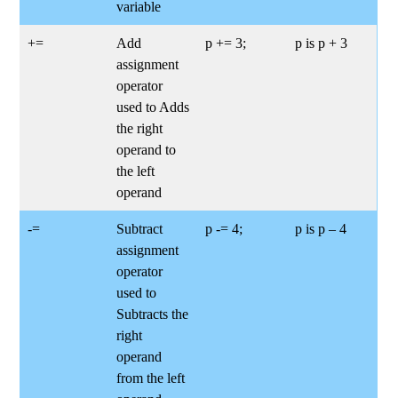
variable
+=
Add
p += 3;
p is p + 3
assignment
operator
used to Adds
the right
operand to
the left
operand
-=
Subtract
p -= 4;
p is p – 4
assignment
operator
used to
Subtracts the
right
operand
from the left