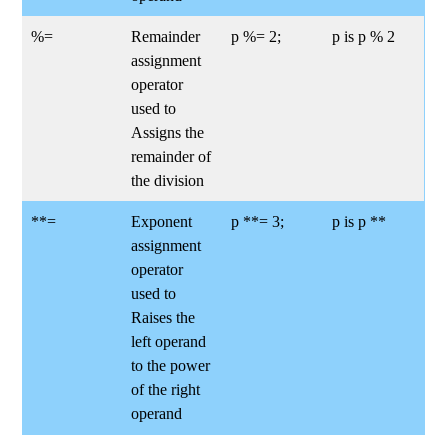
%=
Remainder
p %= 2;
p is p % 2
assignment
operator
used to
Assigns the
remainder of
the division
**=
Exponent
p **= 3;
p is p **
assignment
operator
used to
Raises the
left operand
to the power
of the right
operand