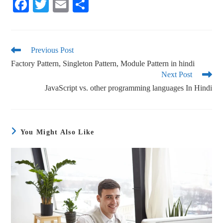
Fa
T
E
S
ce
wi
m
ha
bo
tte
ail
re
ok
r
Previous Post
Factory Pattern, Singleton Pattern, Module Pattern in hindi
Next Post
JavaScript vs. other programming languages In Hindi
You Might Also Like