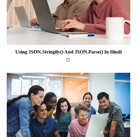
Using JSON.stringify() And JSON.parse() In Hindi