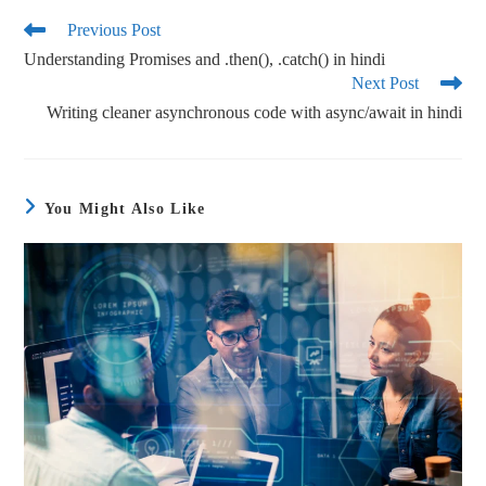
bo
tte
ail
re
ok
r
Previous Post
Understanding Promises and .then(), .catch() in hindi
Next Post
Writing cleaner asynchronous code with async/await in hindi
You Might Also Like