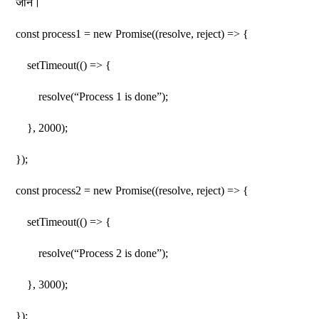
जाने।
const process1 = new Promise((resolve, reject) => {
setTimeout(() => {
resolve(“Process 1 is done”);
}, 2000);
});
const process2 = new Promise((resolve, reject) => {
setTimeout(() => {
resolve(“Process 2 is done”);
}, 3000);
});