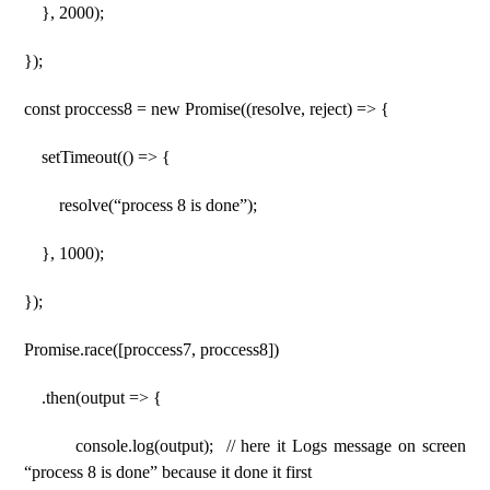
}, 2000);
});
const proccess8 = new Promise((resolve, reject) => {
setTimeout(() => {
resolve(“process 8 is done”);
}, 1000);
});
Promise.race([proccess7, proccess8])
.then(output => {
console.log(output); // here it Logs message on screen
“process 8 is done” because it done it first