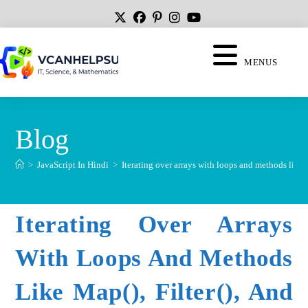
MENUS
Blog
>
JavaScript In Hindi
>
Iterating over arrays with loops and methods like m
Iterating Over Arrays
With Loops And Methods
Like Map(), Filter(), And