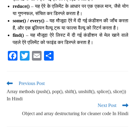
reduce()
– यह ऐरे के एलिमेंट के आधार पर एक एकल मान, जैसे योग
या गुणनफल, संचित कर डिस्प्ले करता है।
some() / every()
– यह मौजूदा ऐरे में दी गई कंडीशन की जाँच करता
है, और एक बूलियन वैल्यू ट्रू या फाल्स वैल्यू को रिटर्न करता है।
find()
– यह मौजूदा ऐरे लिस्ट में दी गई कंडीशन से मेल खाने वाले
पहले ऐरे एलिमेंट को फाइंड कर डिस्प्ले करता है।
Fa
T
E
S
ce
wi
m
ha
bo
tte
ail
re
ok
r
Previous Post
Array methods (push(), pop(), shift(), unshift(), splice(), slice())
In Hindi
Next Post
Object and array destructuring for cleaner code In Hindi