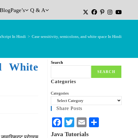
Blog
Page’s
Q & A
aScript In Hindi
>
Case sensitivity, semicolons, and white space In Hindi
Search
nd White
SEARCH
Categories
Categories
Share Posts
Fa
T
E
S
ce
wi
m
ha
Java Tutorials
जावास्क्रिप्ट प्रोग्राम