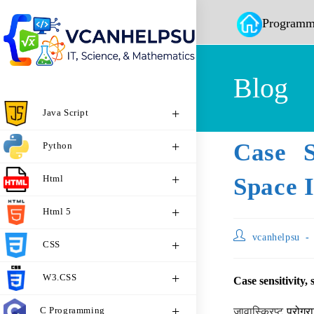
Programm
Blog
Java Script
Case S
Python
Html
Space 
Html 5
vcanhelpsu
CSS
W3.CSS
Case sensitivity,
C Programming
जावास्क्रिप्ट
प्रोग्र