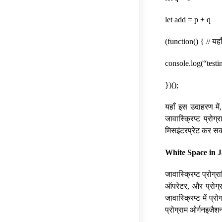
let add = p + q
(function() { // यह
console.log(“testi
})();
यहाँ इस उदाहरण मे
जावास्क्रिप्ट प्रो
मिसइंटरप्रेट कर स
White Space in J
जावास्क्रिप्ट प्रोग्
ऑपरेटर, और प्रोग्रा
जावास्क्रिप्ट में प्
प्रोग्राम ओर्गनइजैशन म