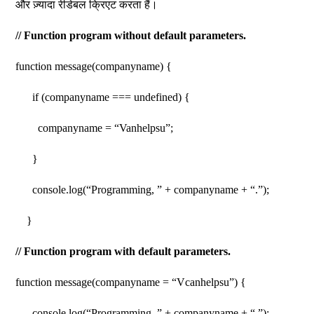
और ज़्यादा रीडेबल क्रिएट करता हैं।
// Function program without default parameters.
function message(companyname) {
if (companyname === undefined) {
companyname = “Vanhelpsu”;
}
console.log(“Programming, ” + companyname + “.”);
}
// Function program with default parameters.
function message(companyname = “Vcanhelpsu”) {
console.log(“Programming, ” + companyname + “.”);