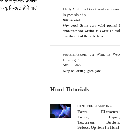
्ट कन्स्ट्रक्टर फ़ंक्शन
न्यू क्रिएट होने वाले
Daily SEO
on
Break and continue
keywords php
June 12, 2026
Way cool! Some very valid points! I
appreciate you writing this write-up and
also the rest of the website is…
seotalents.com
on
What Is Web
Hosting ?
April 16, 2026
Keep on writing, great job!
Html Tutorials
HTML PROGRAMMING
Form Elements:
Form, Input,
Textarea, Button,
Select, Option In Html