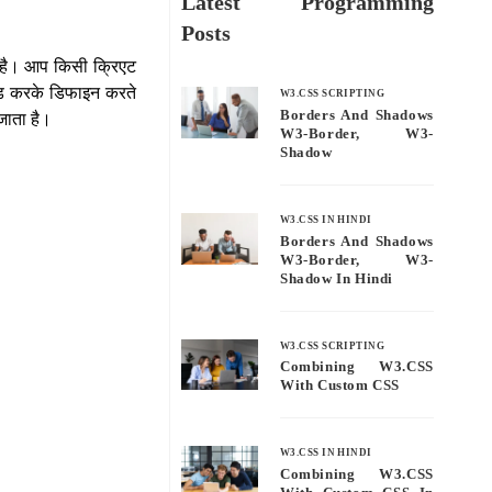
Latest Programming
Posts
थड है। आप किसी क्रिएट
ाइंड करके डिफाइन करते
W3.CSS SCRIPTING
Borders And Shadows
 जाता है।
W3-Border, W3-
Shadow
W3.CSS IN HINDI
Borders And Shadows
W3-Border, W3-
Shadow In Hindi
W3.CSS SCRIPTING
Combining W3.CSS
With Custom CSS
W3.CSS IN HINDI
Combining W3.CSS