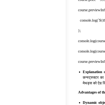
course.previewInf
console.log(`${th
};
console.log(cours
console.log(cours
course.previewIn
Explanation o
कन्स्ट्रुक्टर क
मेथड्स को ऐड कि
Advantages of th
Dynamic obje