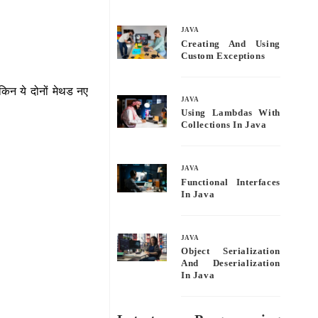
bo
tte
ail
re
ok
r
JAVA
Creating And Using
Custom Exceptions
किन ये दोनों मेथड नए
JAVA
Using Lambdas With
Collections In Java
JAVA
Functional Interfaces
In Java
JAVA
Object Serialization
And Deserialization
In Java