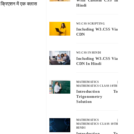
With Custom CSS In
्ट क्रिएशन में एक क्लास
Hindi
W3.CSS SCRIPTING
Including W3.CSS Via
CDN
W3.CSS IN HINDI
Including W3.CSS Via
CDN In Hindi
MATHEMATICS
|
MATHEMATICS CLASS 10TH
Introduction To
Trigonometry
Solution
MATHEMATICS
|
MATHEMATICS CLASS 10TH
HINDI
Introduction To