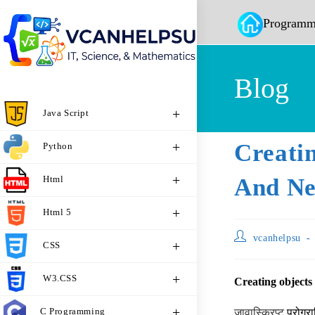
Programm
Blog
Java Script
Creati
Python
Html
And Ne
Html 5
vcanhelpsu
CSS
W3.CSS
Creating objects 
C Programming
जावास्क्रिप्ट
प्रोग्रा