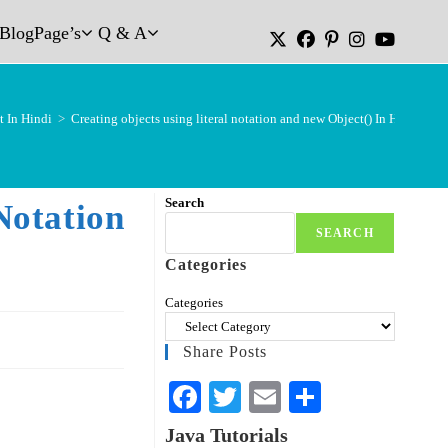
Blog
Page’s
Q & A
t In Hindi
>
Creating objects using literal notation and new Object() In Hindi
Search
Notation
SEARCH
Categories
Categories
Share Posts
Fa
T
E
S
ce
wi
m
ha
Java Tutorials