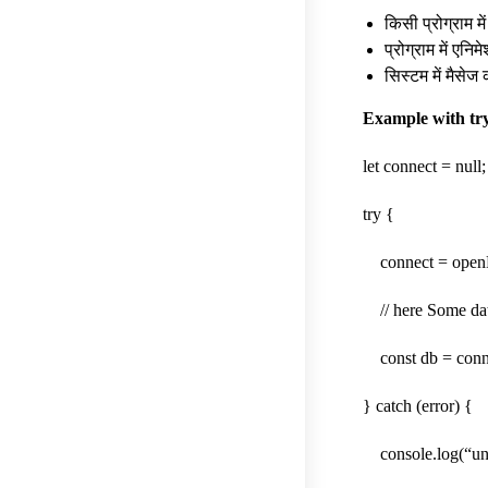
किसी प्रोग्राम म
प्रोग्राम में एन
सिस्टम में मैसे
Example with try
let connect = null;
try {
connect = openDat
// here Some dat
const db = conn
} catch (error) {
console.log(“unab