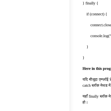
} finally {
if (connect) {
connect.close(); 
console.log(“it 
}
}
Here in this pro
यदि मौजूदा एम्प्लॉई
catch ब्लॉक मेथड मे
यहाँ finally ब्लॉक 
हो।