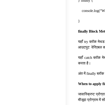
} finally {
console.log(“We us
}
finally Block Me
यहाँ try ब्लॉक मेथड 
आउटपुट वेरिएबल को
यहाँ catch ब्लॉक मे
करता है।
अंत में finally ब्लॉक
When to apply fi
जावास्क्रिप्ट प्रोग
मौजूदा प्रोग्राम में