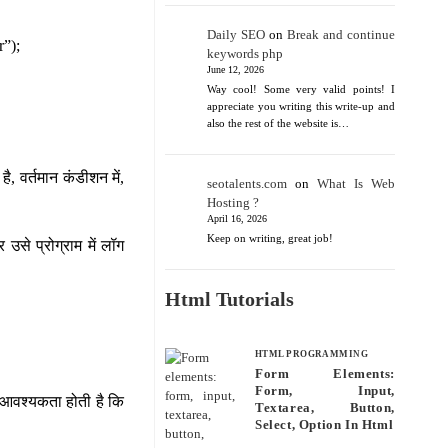
Daily SEO
on
Break and continue
r”);
keywords php
June 12, 2026
Way cool! Some very valid points! I
appreciate you writing this write-up and
also the rest of the website is…
ै, वर्तमान कंडीशन में,
seotalents.com
on
What Is Web
Hosting ?
April 16, 2026
Keep on writing, great job!
उसे प्रोग्राम में लॉग
Html Tutorials
।
HTML PROGRAMMING
Form Elements:
Form, Input,
ी आवश्यकता होती है कि
Textarea, Button,
Select, Option In Html