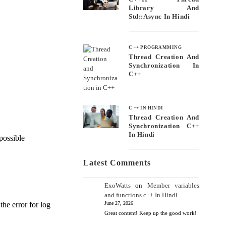
Library And
Std::async In Hindi
C ++ PROGRAMMING
Thread Creation And
Synchronization In
C++
C ++ IN HINDI
Thread Creation And
Synchronization C++
In Hindi
possible
Latest Comments
ExoWatts
on
Member variables
and functions c++ In Hindi
he error for log
June 27, 2026
Great content! Keep up the good work!