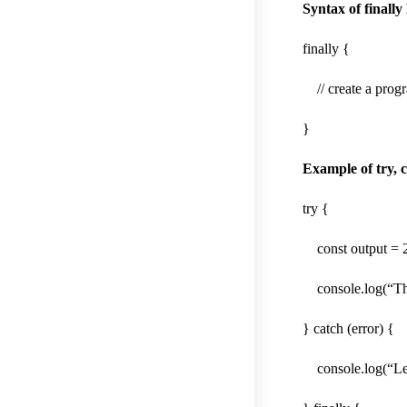
Syntax of finall
finally {
// create a progr
}
Example of try, 
try {
const output = 24 
console.log(“The 
} catch (error) {
console.log(“Let u