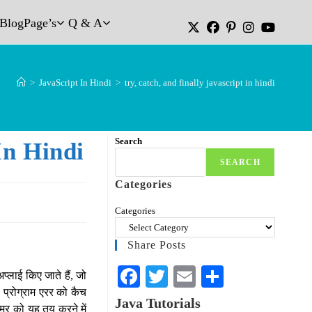
Blog
Page’s
Q & A
>
JavaScript In Hindi
>
try, catch, and finally javascript in hindi
Search
In Hindi
SEARCH
Categories
Categories
Share Posts
Fa
T
E
S
अप्लाई किए जाते हैं, जो
ी प्रोग्राम एरर को कैच
ce
wi
m
ha
Java Tutorials
रामर को यह तय करने में