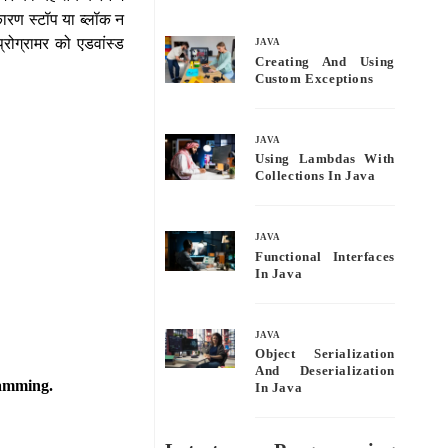
bo
tte
ail
re
 कारण स्टॉप या ब्लॉक न
ok
r
्रोग्रामर को एडवांस्ड
JAVA
Creating And Using
Custom Exceptions
JAVA
Using Lambdas With
Collections In Java
JAVA
Functional Interfaces
In Java
JAVA
Object Serialization
And Deserialization
ramming.
In Java