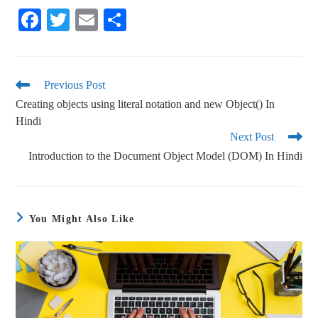
Fa
T
E
S
ce
wi
m
ha
bo
tte
ail
re
ok
r
Previous Post
Creating objects using literal notation and new Object() In
Hindi
Next Post
Introduction to the Document Object Model (DOM) In Hindi
You Might Also Like