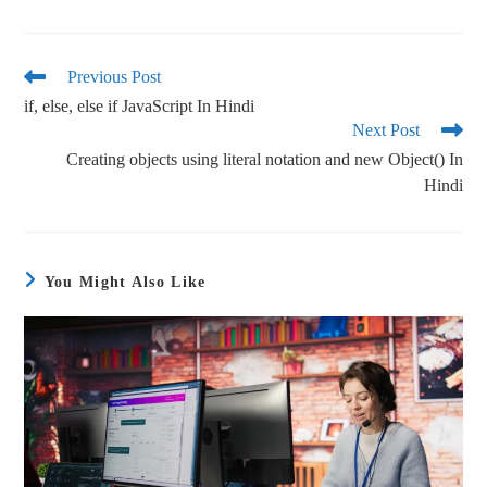
ce
wi
m
ha
bo
tte
ail
re
ok
r
Previous Post
if, else, else if JavaScript In Hindi
Next Post
Creating objects using literal notation and new Object() In
Hindi
You Might Also Like