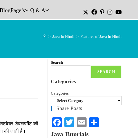
Blog
Page’s
Q & A
>
Java In Hindi
>
Features of Java In Hindi
Search
SEARCH
Categories
Categories
Share Posts
Fa
T
E
S
 सॉफ्टवेयर डेवलपमेंट की
ce
wi
m
ha
हना की जाती है।
Java Tutorials