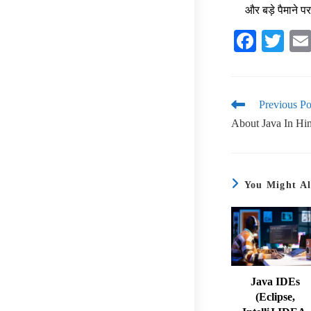
और बड़े पैमाने प
Fa
T
ce
wi
bo
tte
ok
r
Previous Po
About Java In Hi
You Might Al
Java IDEs
(Eclipse,