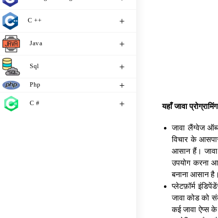
C ++
Java
Sql
Php
C #
यहाँ
जावा
प्रोग्रामिंग
जावा लैंग्वेज ऑ
विचार के आसपास 
आसान हैं। जावा प
उपयोग करना आसा
बनाना आसान है
प्लेटफ़ॉर्म इंडिप
जावा कोड को संक
कई जावा ऐप्स के 