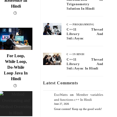
Reference In
Trigonometry
Hindi
Solution In Hindi
C ++ PROGRAMMING
C++11 Thread
Library And
Std::async
C ++ IN HINDI
For Loop,
C++11 Thread
While Loop,
Library And
Do-While
Std::async In Hindi
Loop Java In
Hindi
Latest Comments
ExoWatts
on
Member variables
and functions c++ In Hindi
June 27, 2026
Great content! Keep up the good work!