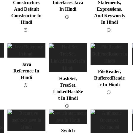
Constructors
Interfaces Java
Statements,
And Default
In Hindi
Expressions,
Constructor In
And Keywords
Hindi
In Hindi
Java
Reference In
FileReader,
Hindi
BufferedReade
HashSet,
R In Hindi
TreeSet,
LinkedHashSe
T In Hindi
Switch