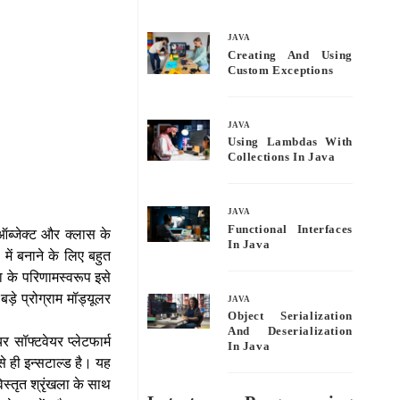
bo
tte
ail
re
ok
r
JAVA
Creating And Using
Custom Exceptions
JAVA
Using Lambdas With
Collections In Java
JAVA
Functional Interfaces
 ऑब्जेक्ट और क्लास के
In Java
में बनाने के लिए बहुत
ता के परिणामस्वरूप इसे
े प्रोग्राम मॉड्यूलर
JAVA
Object Serialization
And Deserialization
यर सॉफ्टवेयर प्लेटफार्म
In Java
 ही इन्सटाल्ड है। यह
िस्तृत श्रृंखला के साथ