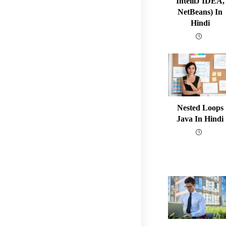
IntelliJ IDEA,
NetBeans) In
Hindi
Nested Loops
Java In Hindi