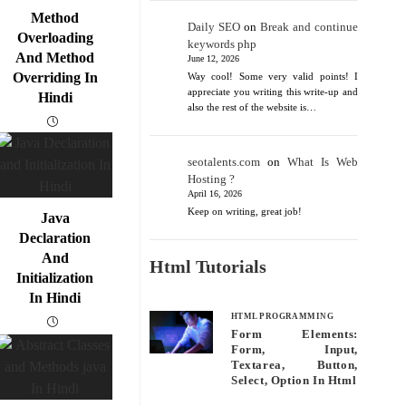
Method
Daily SEO
on
Break and continue
Overloading
keywords php
And Method
June 12, 2026
Overriding In
Way cool! Some very valid points! I
appreciate you writing this write-up and
Hindi
also the rest of the website is…
seotalents.com
on
What Is Web
Hosting ?
April 16, 2026
Keep on writing, great job!
Java
Declaration
And
Html Tutorials
Initialization
In Hindi
HTML PROGRAMMING
Form Elements:
Form, Input,
Textarea, Button,
Select, Option In Html