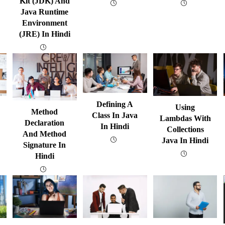
Kit (JDK) And
Java Runtime
Environment
(JRE) In Hindi
Defining A
Using
Method
Class In Java
Lambdas With
Declaration
In Hindi
Collections
And Method
Java In Hindi
Signature In
Hindi