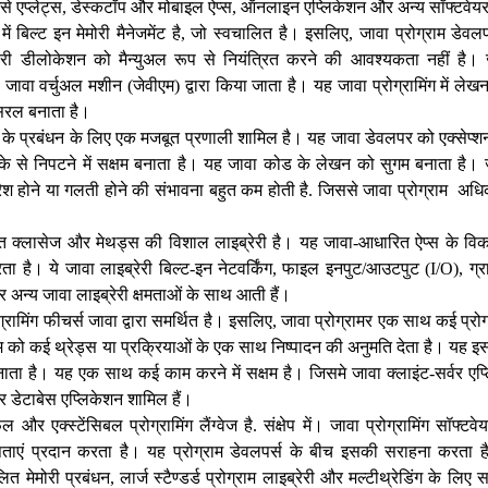
ैसे एप्लेट्स, डेस्कटॉप और मोबाइल ऐप्स, ऑनलाइन एप्लिकेशन और अन्य सॉफ्टवेयर
ग में बिल्ट इन मेमोरी मैनेजमेंट है, जो स्वचालित है। इसलिए, जावा प्रोग्राम डेवलपर
ी डीलोकेशन को मैन्युअल रूप से नियंत्रित करने की आवश्यकता नहीं है। जाव
 जावा वर्चुअल मशीन (जेवीएम) द्वारा किया जाता है। यह जावा प्रोग्रामिंग में 
सरल बनाता है।
्शन के प्रबंधन के लिए एक मजबूत प्रणाली शामिल है। यह जावा डेवलपर को एक्सेप
े से निपटने में सक्षम बनाता है। यह जावा कोड के लेखन को सुगम बनाता है। ज
्रैश होने या गलती होने की संभावना बहुत कम होती है. जिससे जावा प्रोग्राम
निर्मित क्लासेज और मेथड्स की विशाल लाइब्रेरी है। यह जावा-आधारित ऐप्स के
रता है। ये जावा लाइब्रेरी बिल्ट-इन नेटवर्किंग, फाइल इनपुट/आउटपुट (I/O), ग्
अन्य जावा लाइब्रेरी क्षमताओं के साथ आती हैं।
ोग्रामिंग फीचर्स जावा द्वारा समर्थित है। इसलिए, जावा प्रोग्रामर एक साथ कई प्रोग्र
ाम को कई थ्रेड्स या प्रक्रियाओं के एक साथ निष्पादन की अनुमति देता है। यह इ
ा है। यह एक साथ कई काम करने में सक्षम है। जिसमे जावा क्लाइंट-सर्वर एप्ल
र डेटाबेस एप्लिकेशन शामिल हैं।
और एक्स्टेंसिबल प्रोग्रामिंग लैंग्वेज है. संक्षेप में। जावा प्रोग्रामिंग सॉफ्ट
षताएं प्रदान करता है। यह प्रोग्राम डेवलपर्स के बीच इसकी सराहना करता है।
त मेमोरी प्रबंधन, लार्ज स्टैण्डर्ड प्रोग्राम लाइब्रेरी और मल्टीथ्रेडिंग के ल