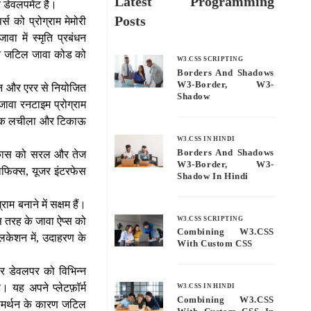
Latest Programming
 डेवलपमेंट है।
Posts
्स को प्रोग्राम मेमोरी
ा में स्मृति प्रबंधन
लेखन जटिल जावा कोड को
W3.CSS SCRIPTING
Borders And Shadows
W3-Border, W3-
्शन और एरर से नियोजित
Shadow
ावा रनटाइम प्रोग्राम
 अधिक लचीला और टिकाऊ
W3.CSS IN HINDI
Borders And Shadows
 विकास को सरल और तेज
W3-Border, W3-
राफिक्स, यूजर इंटरफेस
Shadow In Hindi
ाम बनाने में सक्षम हैं।
W3.CSS SCRIPTING
स तरह के जावा ऐप्स को
Combining W3.CSS
िकेशन में, उदाहरण के
With Custom CSS
वेयर डेवलपर को विभिन्न
 यह अपने प्लेटफ़ॉर्म
W3.CSS IN HINDI
Combining W3.CSS
िए समर्थन के कारण जटिल