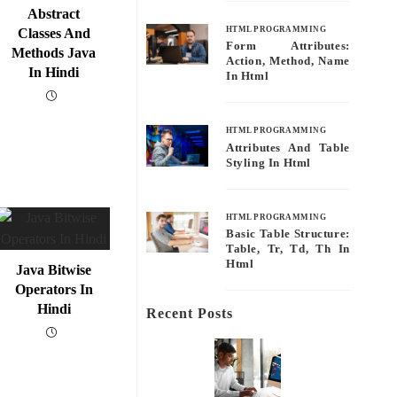
Abstract
HTML PROGRAMMING
Classes And
Form Attributes:
Methods Java
Action, Method, Name
In Hindi
In Html
HTML PROGRAMMING
Attributes And Table
Styling In Html
HTML PROGRAMMING
Basic Table Structure:
Table, Tr, Td, Th In
Html
Java Bitwise
Operators In
Hindi
Recent Posts