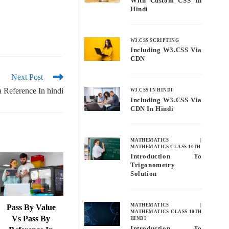
With Custom CSS In
Hindi
W3.CSS SCRIPTING
Including W3.CSS Via
CDN
Next Post
a Reference In hindi
W3.CSS IN HINDI
Including W3.CSS Via
CDN In Hindi
MATHEMATICS
|
MATHEMATICS CLASS 10TH
Introduction To
Trigonometry
Solution
MATHEMATICS
|
Pass By Value
MATHEMATICS CLASS 10TH
Vs Pass By
HINDI
Introduction To