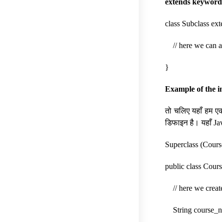
extends keyword
class Subclass ex
// here we can ad
}
Example of the in
तो चलिए यहाँ हम एक
डिफाइन है। यहाँ Ja
Superclass (Cours
public class Cour
// here we create 
String course_n