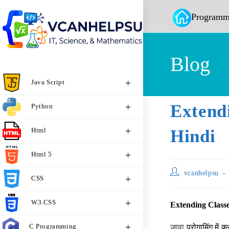
Programm
Blog
Java Script
Extend
Python
Html
Hindi
Html 5
vcanhelpsu
CSS
W3.CSS
Extending Classe
C Programming
जावा
प्रोगामिंग में 