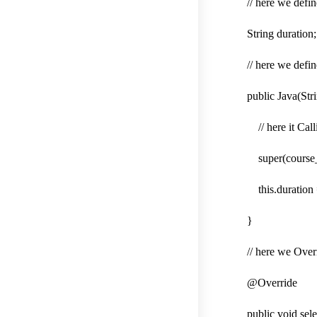
// here we define 
String duration;
// here we define
public Java(Strin
// here it Callin
super(course_n
this.duration =
}
// here we Overri
@Override
public void sele