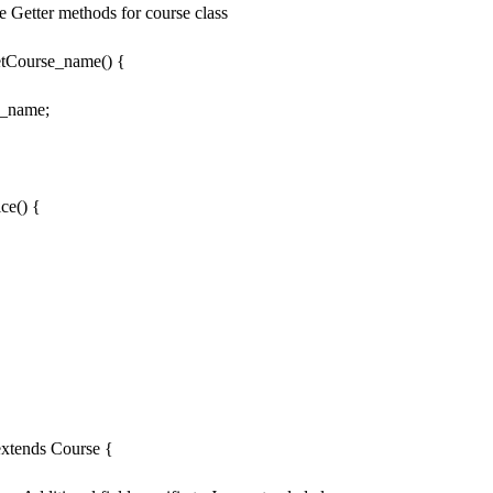
 Getter methods for course class
tCourse_name() {
_name;
ce() {
 extends Course {