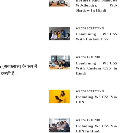
Borders And Shadows
W3-Border, W3-
Shadow In Hindi
W3.CSS SCRIPTING
Combining W3.CSS
With Custom CSS
W3.CSS IN HINDI
Combining W3.CSS
 (सबक्लास) के रूप में
With Custom CSS In
ट करती है।
Hindi
W3.CSS SCRIPTING
Including W3.CSS Via
CDN
W3.CSS IN HINDI
Including W3.CSS Via
CDN In Hindi