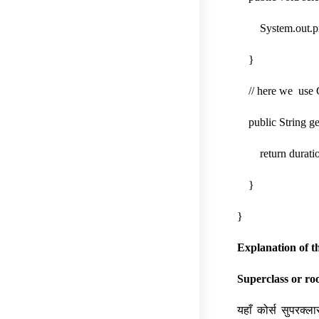
System.out.print
}
// here we use Ge
public String ge
return duratio
}
}
Explanation of t
Superclass or roo
यहाँ कोर्स सुपरक्ल