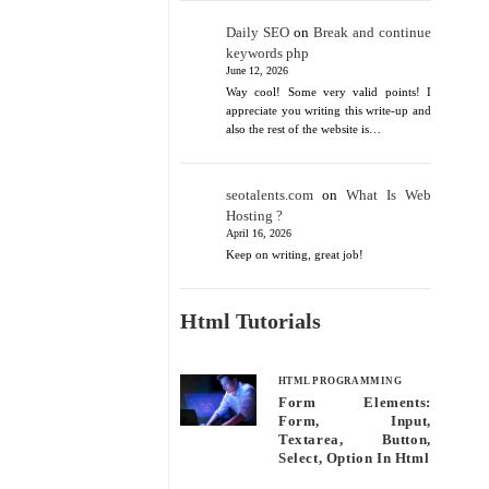
Daily SEO
on
Break and continue
keywords php
June 12, 2026
Way cool! Some very valid points! I
appreciate you writing this write-up and
also the rest of the website is…
seotalents.com
on
What Is Web
Hosting ?
April 16, 2026
Keep on writing, great job!
Html Tutorials
HTML PROGRAMMING
Form Elements:
Form, Input,
Textarea, Button,
Select, Option In Html