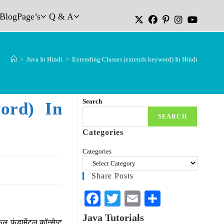
Blog
Page’s
Q & A
>
Java In Hindi
>
Extending Classes (extends keyword) In Hindi
Search
ord) In
SEARCH
Categories
Categories
Share Posts
Fa
T
E
S
ce
wi
m
ha
Java Tutorials
फुल फंडामेंटल कॉन्सेप्ट