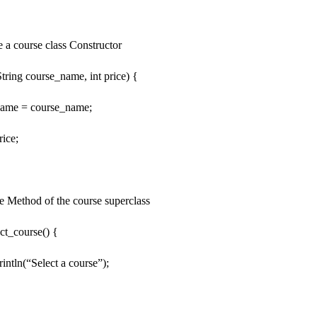
 a course class Constructor
ing course_name, int price) {
me = course_name;
ice;
 Method of the course superclass
ct_course() {
ln(“Select a course”);