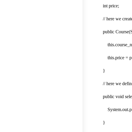
int price;
// here we create
public Course(Str
this.course_na
this.price = pr
}
// here we define
public void sele
System.out.print
}