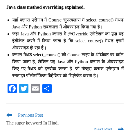
Java class method overriding explained.
यहाँ क्लास प्रोगाम में Course सुपरक्लास में select_course() मेथड
Java
और Python सबक्लास में ओवरराइड किया गया है।
जहा Java और Python क्लास में @Override एनोटेशन का यूज़ यह
इंडीकेट करने में किया जाता है कि select_course() मेथड इसमें
ओवरराइड हो रहा है।
क्लास मेथड select_course() को Course टाइप के ऑब्जेक्ट पर कॉल
किया जाता है, लेकिन यह Java और Python क्लास के ओवरराइड
किए गए मेथड को इनवोक करता है. जो मौजूदा क्लास प्रोग्राम में
रनटाइम पॉलीमॉर्फिज्म बिहैवियर को रिप्रेजेंट करता है।
Fa
T
E
S
ce
wi
m
ha
bo
tte
ail
re
ok
r
Previous Post
The super keyword In Hindi
Next Post