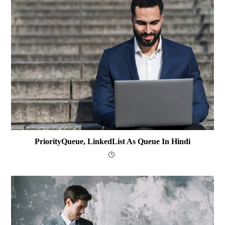
PriorityQueue, LinkedList As Queue In Hindi