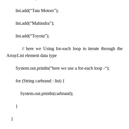
list.add(“Tata Motors”);
list.add(“Mahindra”);
list.add(“Toyota”);
// here we Using for-each loop to iterate through the
ArrayList element data type
System.out.println(“here we use a for-each loop -“);
for (String carbrand : list) {
System.out.println(carbrand);
}
}