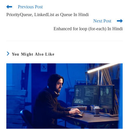
ok
r
Previous Post
PriorityQueue, LinkedList as Queue In Hindi
Next Post
Enhanced for loop (for-each) In Hindi
You Might Also Like