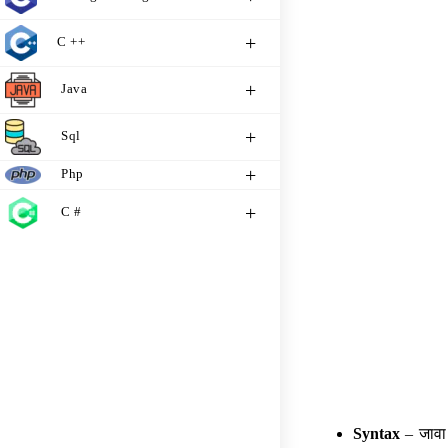
C ++
Java
Sql
Php
C #
Syntax
– जावा प