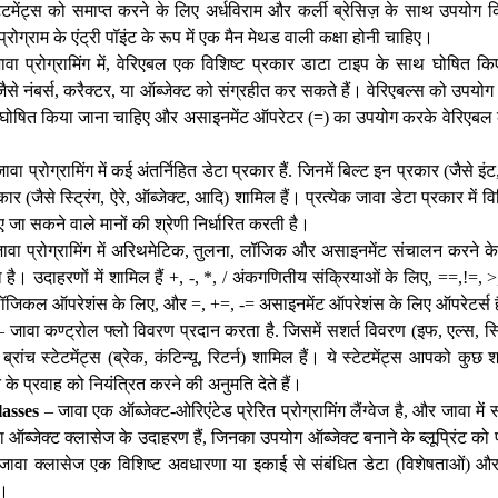
ेटमेंट्स को समाप्त करने के लिए अर्धविराम और कर्ली ब्रेसिज़ के साथ उपयोग क
ं प्रोग्राम के एंट्री पॉइंट के रूप में एक मैन मेथड वाली कक्षा होनी चाहिए।
ा प्रोग्रामिंग में, वेरिएबल एक विशिष्ट प्रकार डाटा टाइप के साथ घोषित किए
जैसे नंबर्स, करैक्टर, या ऑब्जेक्ट को संग्रहीत कर सकते हैं। वेरिएबल्स को उपयोग क
में घोषित किया जाना चाहिए और असाइनमेंट ऑपरेटर (=) का उपयोग करके वेरिएबल के
वा प्रोग्रामिंग में कई अंतर्निहित डेटा प्रकार हैं. जिनमें बिल्ट इन प्रकार (जैसे
र (जैसे स्ट्रिंग, ऐरे, ऑब्जेक्ट, आदि) शामिल हैं। प्रत्येक जावा डेटा प्रकार में विशि
 जा सकने वाले मानों की श्रेणी निर्धारित करती है।
वा प्रोग्रामिंग में अरिथमेटिक, तुलना, लॉजिक और असाइनमेंट संचालन करने के 
है। उदाहरणों में शामिल हैं +, -, *, / अंकगणितीय संक्रियाओं के लिए, ==,!=,
 लॉजिकल ऑपरेशंस के लिए, और =, +=, -= असाइनमेंट ऑपरेशंस के लिए ऑपरेटर्स 
 जावा कण्ट्रोल फ्लो विवरण प्रदान करता है. जिसमें सशर्त विवरण (इफ, एल्स, स्व
रांच स्टेटमेंट्स (ब्रेक, कंटिन्यू, रिटर्न) शामिल हैं। ये स्टेटमेंट्स आपको कुछ 
न के प्रवाह को नियंत्रित करने की अनुमति देते हैं।
lasses
– जावा एक ऑब्जेक्ट-ओरिएंटेड प्रेरित प्रोग्रामिंग लैंग्वेज है, और जावा में
 ऑब्जेक्ट क्लासेज के उदाहरण हैं, जिनका उपयोग ऑब्जेक्ट बनाने के ब्लूप्रिंट को
जावा क्लासेज एक विशिष्ट अवधारणा या इकाई से संबंधित डेटा (विशेषताओं) और
ं।