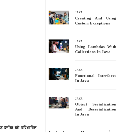
bo
tte
ail
re
ok
r
JAVA
Creating And Using
Custom Exceptions
JAVA
Using Lambdas With
Collections In Java
JAVA
Functional Interfaces
In Java
JAVA
Object Serialization
And Deserialization
In Java
कोड ब्लॉक को परिभाषित