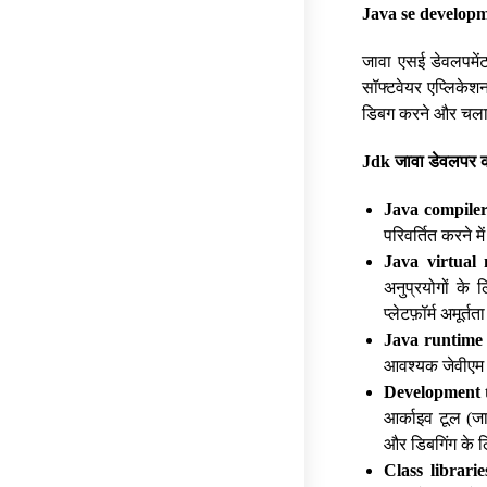
Java se developm
जावा एसई डेवलपमेंट
सॉफ्टवेयर एप्लिके
डिबग करने और चलान
Jdk
जावा
डेवलपर
Java compiler
परिवर्तित करने म
Java virtual
अनुप्रयोगों के 
प्लेटफ़ॉर्म अमूर्त
Java runtime 
आवश्यक जेवीएम 
Development 
आर्काइव टूल (ज
और डिबगिंग के 
Class librarie