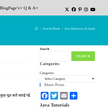
Blog
Page’s
Q & A
>
Java In Hindi
>
Java Reference In hindi
Search
SEARCH
Categories
Categories
Share Posts
Fa
T
E
S
ी कुछ मूल बातें बताई गई
ce
wi
m
ha
Java Tutorials