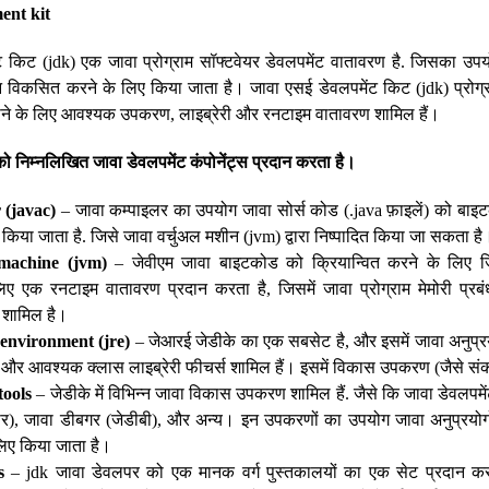
ent kit
 किट (jdk) एक जावा प्रोग्राम सॉफ्टवेयर डेवलपमेंट वातावरण है. जिसका उपय
शन विकसित करने के लिए किया जाता है। जावा एसई डेवलपमेंट किट (jdk) प्रोग
े के लिए आवश्यक उपकरण, लाइब्रेरी और रनटाइम वातावरण शामिल हैं।
को
निम्नलिखित
जावा
डेवलपमेंट
कंपोनेंट्स
प्रदान
करता
है।
 (javac)
– जावा कम्पाइलर का उपयोग जावा सोर्स कोड (.java फ़ाइलें) को बाइटकोड
ें किया जाता है. जिसे जावा वर्चुअल मशीन (jvm) द्वारा निष्पादित किया जा सकता है
 machine (jvm)
– जेवीएम जावा बाइटकोड को क्रियान्वित करने के लिए जि
लिए एक रनटाइम वातावरण प्रदान करता है, जिसमें जावा प्रोग्राम मेमोरी प्रबं
ता शामिल है।
environment (jre)
– जेआरई जेडीके का एक सबसेट है, और इसमें जावा अनुप्रय
और आवश्यक क्लास लाइब्रेरी फीचर्स शामिल हैं। इसमें विकास उपकरण (जैसे संक
tools
– जेडीके में विभिन्न जावा विकास उपकरण शामिल हैं. जैसे कि जावा डेवलपम
ार), जावा डीबगर (जेडीबी), और अन्य। इन उपकरणों का उपयोग जावा अनुप्रयोगो
लिए किया जाता है।
s
– jdk जावा डेवलपर को एक मानक वर्ग पुस्तकालयों का एक सेट प्रदान करत