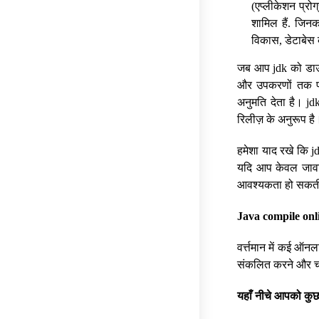
(एप्लीकेशन प्रोग्
शामिल हैं. जिनक
विकास, डेटाबेस 
जब आप jdk को डाउन
और उपकरणों तक पह
अनुमति देता है। jd
रिलीज़ के अनुरूप है
हमेशा याद रखे कि j
यदि आप केवल जावा 
आवश्यकता हो सकती ह
Java compile onl
वर्त्तमान में कई ऑनल
संकलित करने और चला
यहाँ
नीचे
आपको
कु