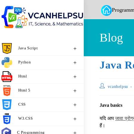
Programm
Blog
Java Script
Java R
Python
Html
vcanhelpsu
Html 5
CSS
Java basics
यदि आप
जावा प्रोग्
W3.CSS
हैं।
C Programming