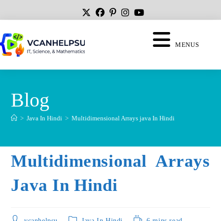
MENUS
Blog
>
Java In Hindi
>
Multidimensional Arrays java In Hindi
Multidimensional Arrays
Java In Hindi
vcanhelpsu
Java In Hindi
6 mins read