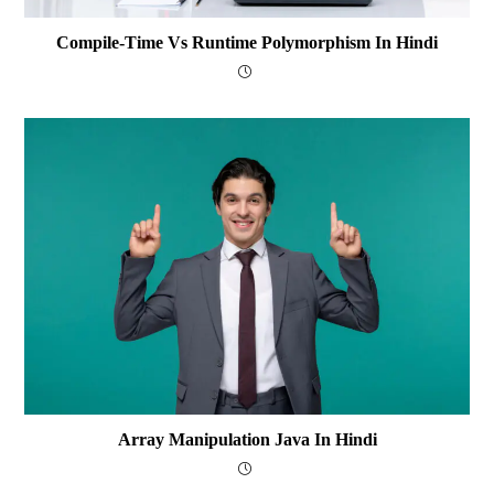
Compile-Time Vs Runtime Polymorphism In Hindi
Array Manipulation Java In Hindi