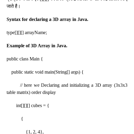
जाते है।
Syntax for declaring a 3D array in Java.
type[][][] arrayName;
Example of 3D Array in Java.
public class Main {
public static void main(String[] args) {
// here we Declaring and initializing a 3D array (3x3x3
table matrix) order display
int[][][] cubes = {
{
{1, 2, 4},