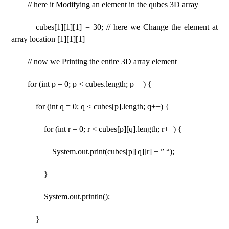
// here it Modifying an element in the qubes 3D array
cubes[1][1][1] = 30; // here we Change the element at
array location [1][1][1]
// now we Printing the entire 3D array element
for (int p = 0; p < cubes.length; p++) {
for (int q = 0; q < cubes[p].length; q++) {
for (int r = 0; r < cubes[p][q].length; r++) {
System.out.print(cubes[p][q][r] + ” “);
}
System.out.println();
}