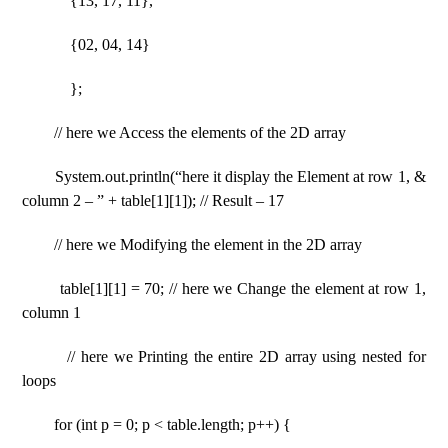
{13, 17, 11},
{02, 04, 14}
};
// here we Access the elements of the 2D array
System.out.println(“here it display the Element at row 1, &
column 2 – ” + table[1][1]); // Result – 17
// here we Modifying the element in the 2D array
table[1][1] = 70; // here we Change the element at row 1,
column 1
// here we Printing the entire 2D array using nested for
loops
for (int p = 0; p < table.length; p++) {