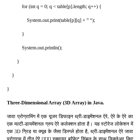
for (int q = 0; q < table[p].length; q++) {
System.out.print(table[p][q] + ” “);
}
System.out.println();
}
}
}
Three-Dimensional Array (3D Array) in Java.
जावा प्रोग्रामिंग में एक यूजर डिफाइन थ्री-डाइमेंशनल ऐरे, ऐरे के ऐरे का
एक मल्टी-डायमेंशनल ग्रुप ऐरे कलेक्शन होता है। यह स्टोरेज लोकेशन में
एक 3D ग्रिड या क्यूब के जैसा डिस्प्ले होता है, थ्री-डाइमेंशनल ऐरे जावा
प्रोग्राम में तीन ऐरे [][][] स्क्वायर ब्रैकेट सिंबल के साथ डिक्लेअर किए