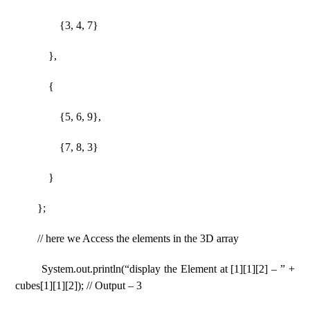
{3, 4, 7}
},
{
{5, 6, 9},
{7, 8, 3}
}
};
// here we Access the elements in the 3D array
System.out.println(“display the Element at [1][1][2] – ” +
cubes[1][1][2]); // Output – 3