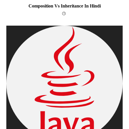
Composition Vs Inheritance In Hindi