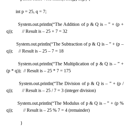
int p = 25, q = 7;
System.out.println(“The Addition of p & Q is – ” + (p +
q)); // Result is – 25 + 7 = 32
System.out.println(“The Subtraction of p & Q is – ” + (p –
q)); // Result is – 25 – 7 = 18
System.out.println(“The Multiplication of p & Q is – ” +
(p * q)); // Result is – 25 * 7 = 175
System.out.println(“The Division of p & Q is – ” + (p /
q)); // Result is – 25 / 7 = 3 (integer division)
System.out.println(“The Modulus of p & Q is – ” + (p %
q)); // Result is – 25 % 7 = 4 (remainder)
}