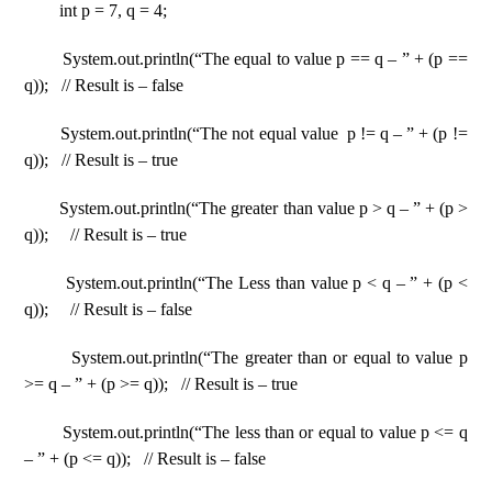
int p = 7, q = 4;
System.out.println(“The equal to value p == q – ” + (p ==
q)); // Result is – false
System.out.println(“The not equal value p != q – ” + (p !=
q)); // Result is – true
System.out.println(“The greater than value p > q – ” + (p >
q)); // Result is – true
System.out.println(“The Less than value p < q – ” + (p <
q)); // Result is – false
System.out.println(“The greater than or equal to value p
>= q – ” + (p >= q)); // Result is – true
System.out.println(“The less than or equal to value p <= q
– ” + (p <= q)); // Result is – false