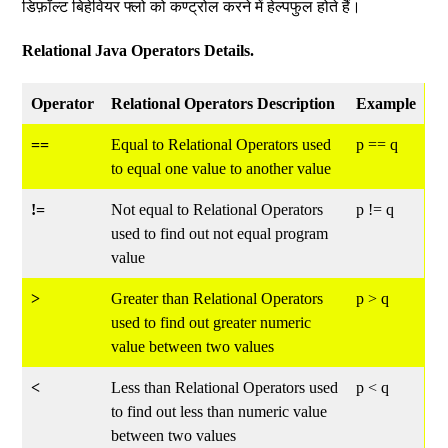
डिफ़ॉल्ट बिहेवियर फ्लो को कण्ट्रोल करने में हेल्पफुल होते हैं।
Relational Java Operators Details.
Operator
Relational Operators Description
Example
==
Equal to Relational Operators used
p == q
to equal one value to another value
!=
Not equal to Relational Operators
p != q
used to find out not equal program
value
>
Greater than Relational Operators
p > q
used to find out greater numeric
value between two values
<
Less than Relational Operators used
p < q
to find out less than numeric value
between two values