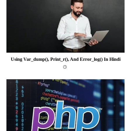
Using Var_dump(), Print_r(), And Error_log() In Hindi