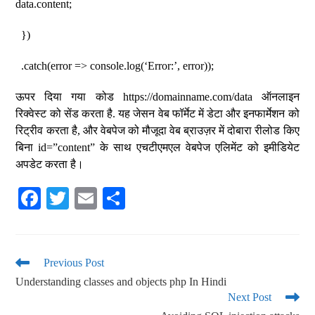
data.content;
})
.catch(error => console.log(‘Error:’, error));
ऊपर दिया गया कोड https://domainname.com/data ऑनलाइन
रिक्वेस्ट को सेंड करता है. यह जेसन वेब फॉर्मेट में डेटा और इनफार्मेशन को
रिट्रीव करता है, और वेबपेज को मौजूदा वेब ब्राउज़र में दोबारा रीलोड किए
बिना id=”content” के साथ एचटीएमएल वेबपेज एलिमेंट को इमीडियेट
अपडेट करता है।
Fa
T
E
S
ce
wi
m
ha
bo
tte
ail
re
ok
r
Previous Post
Understanding classes and objects php In Hindi
Next Post