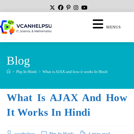
MENUS
Blog
>
Php In Hindi
>
What is AJAX and how it works In Hindi
What Is AJAX And How
It Works In Hindi
vcanhelpsu
Php In Hindi
4 mins read