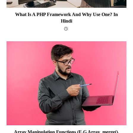
What Is A PHP Framework And Why Use One? In
Hindi
Array Manipulation Functions (e.g Array_merge(),