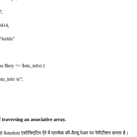
7,
414,
lorida”
 as $key => $stu_info) {
u_info \n”;
 traversing an associative array.
 लूप $student एसोसिएटिव ऐरे में प्रत्येक की-वैल्यू पेअर पर रेपीटीशन करता है।