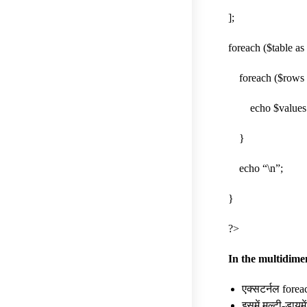
];
foreach ($table as
foreach ($rows a
echo $values .
}
echo “\n”;
}
?>
In the multidime
एक्सटर्नल foreac
इसमें मल्टी-डायमे