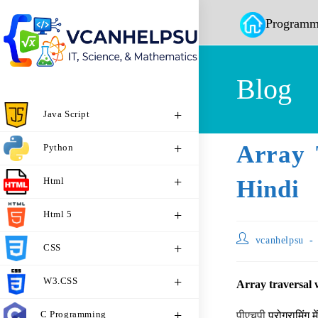
Programm
Blog
Java Script
Array 
Python
Html
Hindi
Html 5
vcanhelpsu
CSS
W3.CSS
Array traversal 
C Programming
पीएचपी
प्रोग्रामिंग 