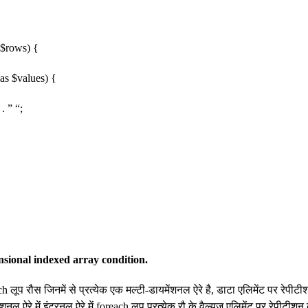
 $rows) {
s $values) {
 ” “;
nsional indexed array condition.
h लूप रौस जिनमें से प्रत्येक एक मल्टी-डायमेंशनल ऐरे है, डाटा एलिमेंट पर रेपी
ंशनल ऐरे में इंटरनल ऐरे में foreach लूप प्रत्येक रौ के वैल्यूज एलिमेंट पर रेपीटीश