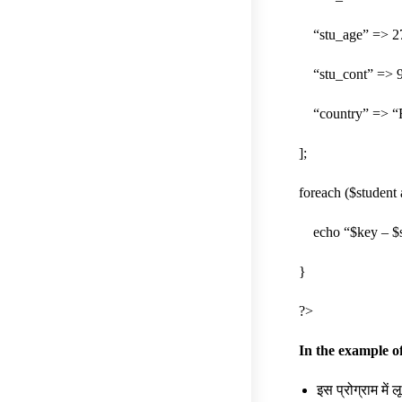
“stu_age” => 2
“stu_cont” => 9
“country” => “F
];
foreach ($student
echo “$key – $st
}
?>
In the example of
इस प्रोग्राम में