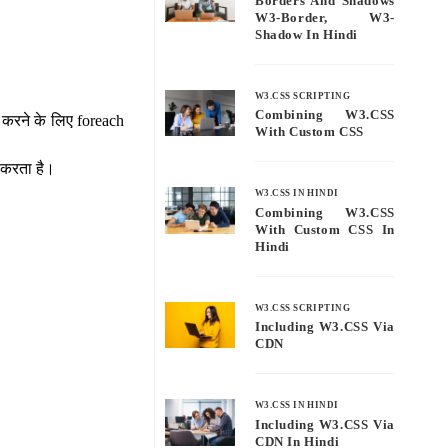
Borders And Shadows
W3-Border, W3-
Shadow In Hindi
W3.CSS SCRIPTING
Combining W3.CSS
लूप करने के लिए foreach
With Custom CSS
ंट करता है।
W3.CSS IN HINDI
Combining W3.CSS
With Custom CSS In
Hindi
W3.CSS SCRIPTING
Including W3.CSS Via
CDN
W3.CSS IN HINDI
Including W3.CSS Via
CDN In Hindi