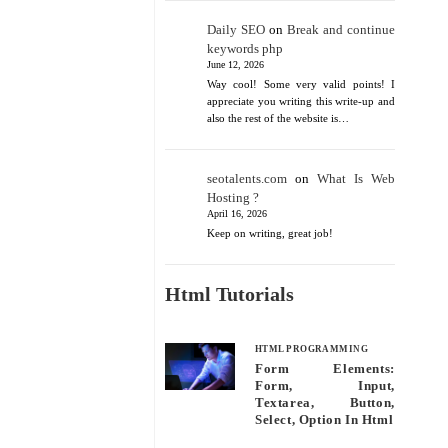
Daily SEO
on
Break and continue
keywords php
June 12, 2026
Way cool! Some very valid points! I
appreciate you writing this write-up and
also the rest of the website is…
seotalents.com
on
What Is Web
Hosting ?
April 16, 2026
Keep on writing, great job!
Html Tutorials
HTML PROGRAMMING
Form Elements:
Form, Input,
Textarea, Button,
Select, Option In Html