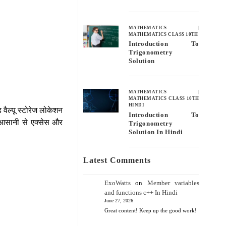
MATHEMATICS
|
MATHEMATICS CLASS 10TH
Introduction To
Trigonometry
Solution
MATHEMATICS
|
MATHEMATICS CLASS 10TH
HINDI
 वैल्यू स्टोरेज लोकेशन
Introduction To
ो आसानी से एक्सेस और
Trigonometry
Solution In Hindi
Latest Comments
ExoWatts
on
Member variables
and functions c++ In Hindi
June 27, 2026
Great content! Keep up the good work!