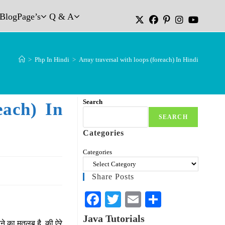
Blog
Page’s
Q & A
>
Php In Hindi
>
Array traversal with loops (foreach) In Hindi
Search
each) In
SEARCH
Categories
Categories
Share Posts
Fa
T
E
S
ce
wi
m
ha
Java Tutorials
करने का मतलब है, की ऐरे