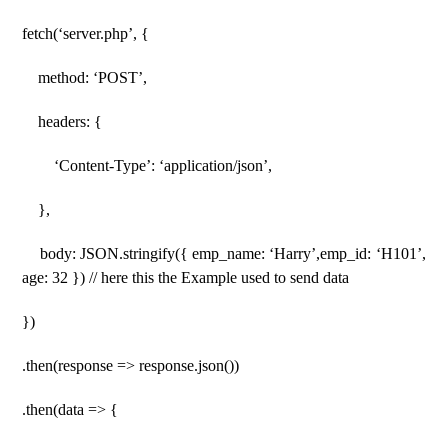
fetch(‘server.php’, {
method: ‘POST’,
headers: {
‘Content-Type’: ‘application/json’,
},
body: JSON.stringify({ emp_name: ‘Harry’,emp_id: ‘H101’,
age: 32 }) // here this the Example used to send data
})
.then(response => response.json())
.then(data => {