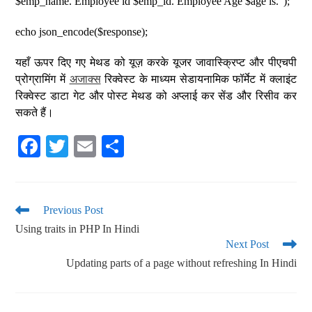
$emp_name. Employee id $emp_id. Employee Age $age is.”);
echo json_encode($response);
यहाँ ऊपर दिए गए मेथड को यूज़ करके यूजर जावास्क्रिप्ट और पीएचपी
प्रोग्रामिंग में
अजाक्स
रिक्वेस्ट के माध्यम सेडायनामिक फॉर्मेट में क्लाइंट
रिक्वेस्ट डाटा गेट और पोस्ट मेथड को अप्लाई कर सेंड और रिसीव कर
सकते हैं।
Fa
T
E
S
ce
wi
m
ha
bo
tte
ail
re
ok
r
Previous Post
Using traits in PHP In Hindi
Next Post
Updating parts of a page without refreshing In Hindi