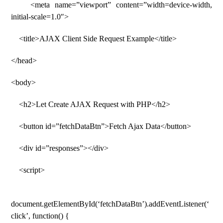
<meta name=”viewport” content=”width=device-width,
initial-scale=1.0″>
<title>AJAX Client Side Request Example</title>
</head>
<body>
<h2>Let Create AJAX Request with PHP</h2>
<button id=”fetchDataBtn”>Fetch Ajax Data</button>
<div id=”responses”></div>
<script>
document.getElementById(‘fetchDataBtn’).addEventListener(‘
click’, function() {