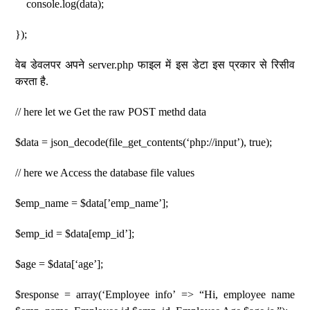
console.log(data);
});
वेब डेवलपर अपने server.php फाइल में इस डेटा इस प्रकार से रिसीव
करता है.
// here let we Get the raw POST methd data
$data = json_decode(file_get_contents(‘php://input’), true);
// here we Access the database file values
$emp_name = $data[’emp_name’];
$emp_id = $data[emp_id’];
$age = $data[‘age’];
$response = array(‘Employee info’ => “Hi, employee name