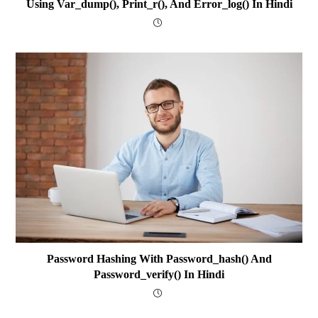
Using Var_dump(), Print_r(), And Error_log() In Hindi
Password Hashing With Password_hash() And
Password_verify() In Hindi