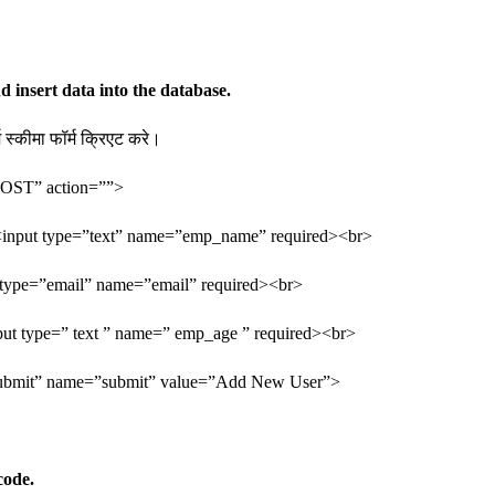
 insert data into the database.
 स्कीमा फॉर्म क्रिएट करे।
OST” action=””>
put type=”text” name=”emp_name” required><br>
type=”email” name=”email” required><br>
 type=” text ” name=” emp_age ” required><br>
bmit” name=”submit” value=”Add New User”>
code.