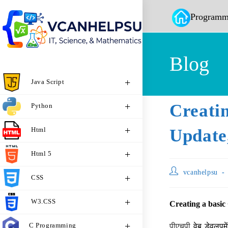
Programm
Blog
Java Script
Creat
Python
Html
Update,
Html 5
vcanhelpsu
CSS
W3.CSS
Creating a basic
C Programming
पीएचपी
वेब डेवलपमे