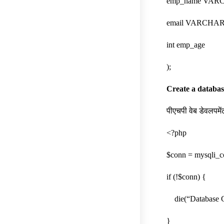
emp_name VARC
email VARCHAR(
int emp_age
);
Create a database
पीएचपी वेब डेवलपमें
<?php
$conn = mysqli_co
if (!$conn) {
die(“Database Con
}