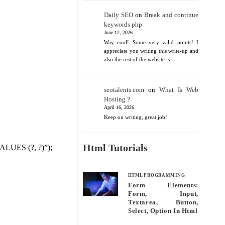
Daily SEO
on
Break and continue
keywords php
June 12, 2026
Way cool! Some very valid points! I
appreciate you writing this write-up and
also the rest of the website is…
seotalents.com
on
What Is Web
Hosting ?
April 16, 2026
Keep on writing, great job!
Html Tutorials
ALUES (?, ?)”);
HTML PROGRAMMING
Form Elements:
Form, Input,
Textarea, Button,
Select, Option In Html