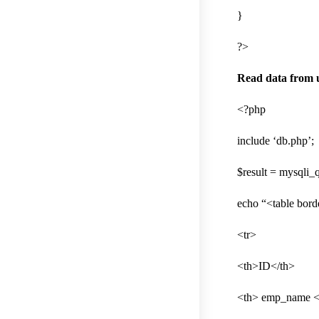
}
?>
Read data from u
<?php
include ‘db.php’;
$result = mysqli
echo “<table bord
<tr>
<th>ID</th>
<th> emp_name <