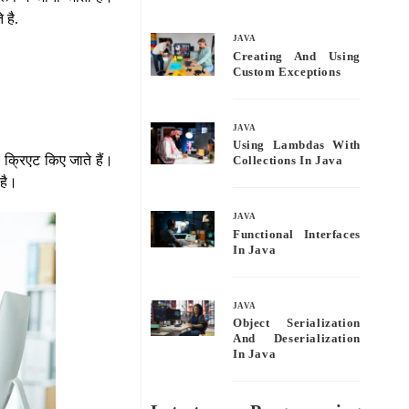
bo
tte
ail
re
 है.
ok
r
JAVA
Creating And Using
Custom Exceptions
JAVA
Using Lambdas With
क्रिएट किए जाते हैं।
Collections In Java
 है।
JAVA
Functional Interfaces
In Java
JAVA
Object Serialization
And Deserialization
In Java