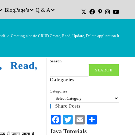
Blog
Page’s
Q & A
ndi
>
Creating a basic CRUD Create, Read, Update, Delete application In Hindi
Search
, Read,
SEARCH
Categories
Categories
Share Posts
Fa
T
E
S
ce
wi
m
ha
Java Tutorials
ूप में जाना जाता है।