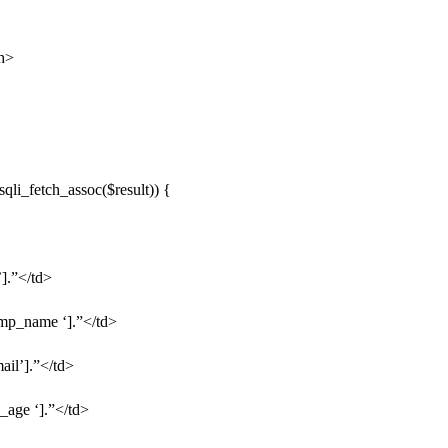
h>
qli_fetch_assoc($result)) {
].”</td>
p_name ‘].”</td>
il’].”</td>
_age ‘].”</td>