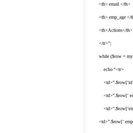
<th> email </th>
<th> emp_age </t
<th>Actions</th>
</tr>”;
while ($row = mys
echo “<tr>
<td>”.$row[‘id’
<td>”.$row[‘ em
<td>”.$row[’ema
<td>”.$row[‘ emp