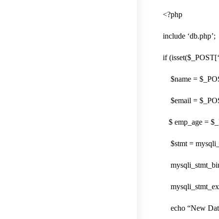
<?php
include ‘db.php’;
if (isset($_POST[‘
$name = $_POST
$email = $_POST
$ emp_age = $_P
$stmt = mysqli_
mysqli_stmt_bind
mysqli_stmt_exe
echo “New Databa