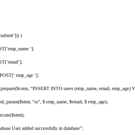
submit’])) {
[’emp_name ‘];
[’email’];
OST[‘ emp_age ‘];
prepare($conn, “INSERT INTO users (emp_name, email, emp_age) V
_param($stmt, “ss”, $ emp_name, $email, $ emp_age);
cute($stmt);
se User added successfully in database”;