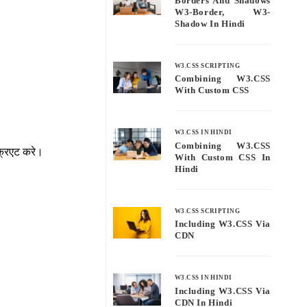
Borders And Shadows
W3-Border, W3-
Shadow In Hindi
W3.CSS SCRIPTING
Combining W3.CSS
With Custom CSS
W3.CSS IN HINDI
Combining W3.CSS
क्रिएट करे।
With Custom CSS In
Hindi
W3.CSS SCRIPTING
Including W3.CSS Via
CDN
W3.CSS IN HINDI
Including W3.CSS Via
CDN In Hindi