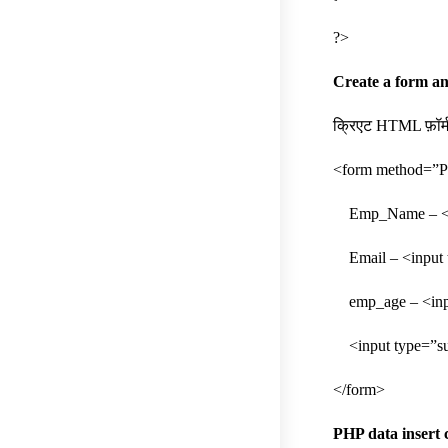
?>
Create a form and
क्रिएट HTML फ़ॉर्म
<form method=”P
Emp_Name – <in
Email – <input 
emp_age – <input
<input type=”su
</form>
PHP data insert 