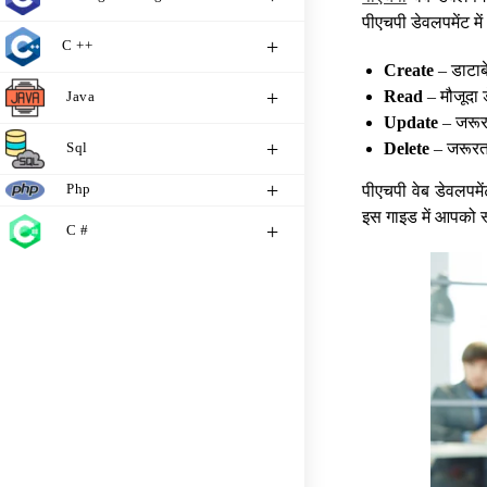
पीएचपी डेवलपमेंट मे
C ++
Create
– डाटाबे
Read
– मौजूदा ड
Java
Update
– जरूरत
Sql
Delete
– जरूरत 
Php
पीएचपी वेब डेवलपमे
इस गाइड में आपको स
C #