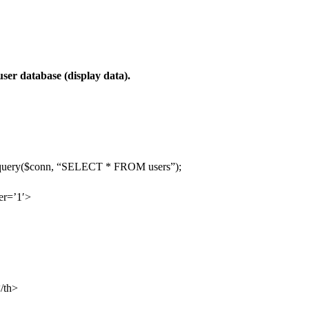
ser database (display data).
_query($conn, “SELECT * FROM users”);
er=’1′>
/th>