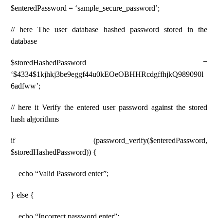
$enteredPassword = ‘sample_secure_password’;
// here The user database hashed password stored in the
database
$storedHashedPassword =
‘$4334$1kjhkj3be9eggf44u0kEOeOBHHRcdgffhjkQ989090l
6adfww’;
// here it Verify the entered user password against the stored
hash algorithms
if (password_verify($enteredPassword,
$storedHashedPassword)) {
echo “Valid Password enter”;
} else {
echo “Incorrect password enter”;