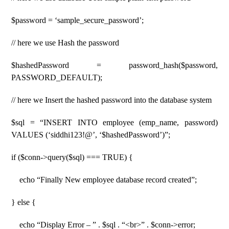
$password = ‘sample_secure_password’;
// here we use Hash the password
$hashedPassword = password_hash($password,
PASSWORD_DEFAULT);
// here we Insert the hashed password into the database system
$sql = “INSERT INTO employee (emp_name, password)
VALUES (‘siddhi123!@’, ‘$hashedPassword’)”;
if ($conn->query($sql) === TRUE) {
echo “Finally New employee database record created”;
} else {
echo “Display Error – ” . $sql . “<br>” . $conn->error;