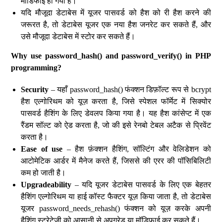
मॉडिफाई हो गया है।
यदि मौजूदा डेटाबेस में यूजर पासवर्ड को हैश को री हैश करने की
जरूरत है, तो डेटाबेस यूजर एक नया हैश जनरेट कर सकते हैं, और
उसे मौजूदा डेटाबेस में स्टोर कर सकते हैं।
Why use password_hash() and password_verify() in PHP
programming?
Security
– यहाँ password_hash() फंक्शन डिफ़ॉल्ट रूप से bcrypt
हैश एल्गोरिथम को यूज़ करता है, जिसे स्पेशल फॉर्मेट में सिक्योर
पासवर्ड हैशिंग के लिए डेवलप किया गया है। यह हैश कांसेप्ट में एक
रैंडम सॉल्ट को ऐड करता है, जो की इसे रेनबो टेबल अटैक से प्रिवेंट
करता है।
Ease of use
– हैश फ़ंक्शन हैशिंग, सॉल्टिंग और वेलिडेशन को
आटोमेटिक आर्डर में मैनेज करते हैं, जिससे की एरर की पॉसिबिलिटी
कम हो जाती है।
Upgradeability
– यदि यूजर डेटाबेस पासवर्ड के लिए एक बेहतर
हैशिंग एल्गोरिथम या हाई कॉस्ट फैक्टर यूज़ किया जाता है, तो डेटाबेस
यूजर password_needs_rehash() फंक्शन को यूज़ करके अपनी
हैशिंग स्ट्रेटेजी को आसानी से अपग्रेड या मॉडिफाई कर सकते हैं।