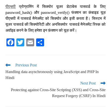
पीएचपी
प्रोग्रामिंग में सिक्योर यूजर डेटाबेस पासवर्ड के लिए
password_hash() और password_verify() फंक्शन का कंबाइड यूज़
पीएचपी में पासवर्ड मैनेजमेंट को सिक्योर और इजी करता है। सिस्टम में
यूजर पासवर्ड की सिक्योरिटी और अनसिक्योर पासवर्ड मैनेजमेंट रिस्क को
अवॉइड करने के लिए हमेशा इन फ़ंक्शन को यूज़ करें।
Fa
T
E
S
ce
wi
m
ha
bo
tte
ail
re
ok
r
Previous Post
Handling data asynchronously using JavaScript and PHP In
Hindi
Next Post
Protecting against Cross-Site Scripting (XSS) and Cross-Site
Request Forgery (CSRF) In Hindi