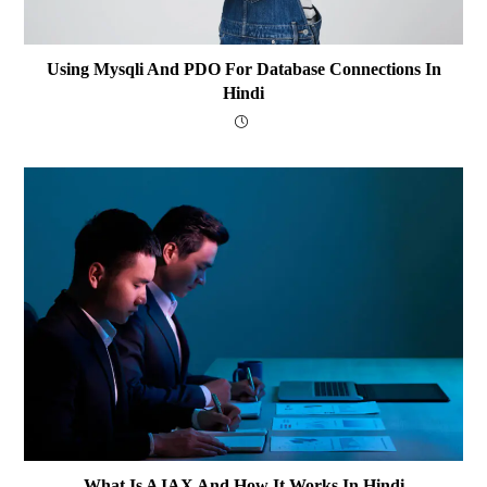
Using Mysqli And PDO For Database Connections In
Hindi
What Is AJAX And How It Works In Hindi