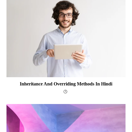
Inheritance And Overriding Methods In Hindi