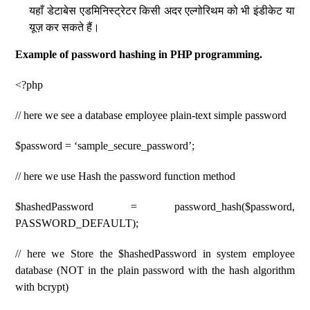
यहाँ डेटाबेस एडमिनिस्ट्रेटर किसी अदर एल्गोरिथम को भी इंडीकेट या
यूज़ कर सकते हैं।
Example of password hashing in PHP programming.
<?php
// here we see a database employee plain-text simple password
$password = ‘sample_secure_password’;
// here we use Hash the password function method
$hashedPassword = password_hash($password,
PASSWORD_DEFAULT);
// here we Store the $hashedPassword in system employee
database (NOT in the plain password with the hash algorithm
with bcrypt)