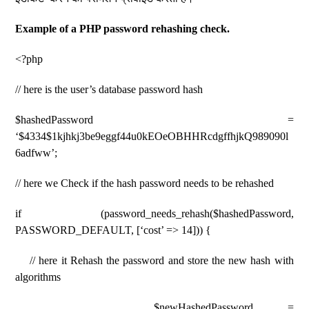
Example of a PHP password rehashing check.
<?php
// here is the user’s database password hash
$hashedPassword =
‘$4334$1kjhkj3be9eggf44u0kEOeOBHHRcdgffhjkQ989090l
6adfww’;
// here we Check if the hash password needs to be rehashed
if (password_needs_rehash($hashedPassword,
PASSWORD_DEFAULT, [‘cost’ => 14])) {
// here it Rehash the password and store the new hash with
algorithms
$newHashedPassword =