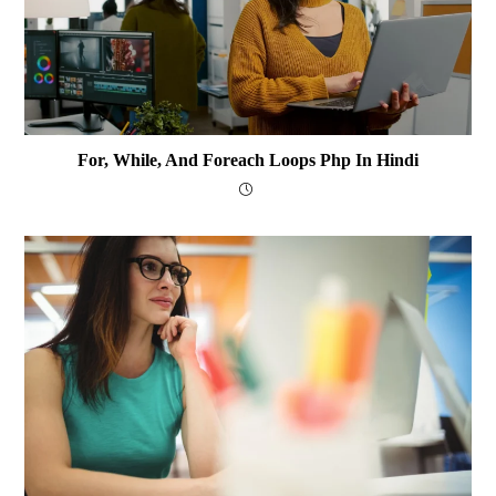
For, While, And Foreach Loops Php In Hindi