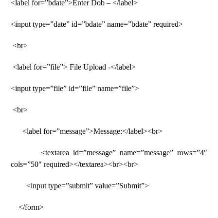
<label for=”bdate”>Enter Dob – </label>
<input type=”date” id=”bdate” name=”bdate” required>
<br>
<label for=”file”> File Upload -</label>
<input type=”file” id=”file” name=”file”>
<br>
<label for=”message”>Message:</label><br>
<textarea id=”message” name=”message” rows=”4″
cols=”50″ required></textarea><br><br>
<input type=”submit” value=”Submit”>
</form>