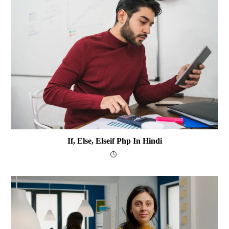
If, Else, Elseif Php In Hindi