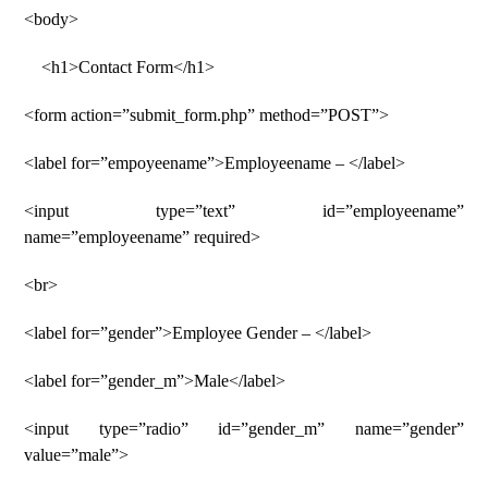
<body>
<h1>Contact Form</h1>
<form action=”submit_form.php” method=”POST”>
<label for=”empoyeename”>Employeename – </label>
<input type=”text” id=”employeename”
name=”employeename” required>
<br>
<label for=”gender”>Employee Gender – </label>
<label for=”gender_m”>Male</label>
<input type=”radio” id=”gender_m” name=”gender”
value=”male”>