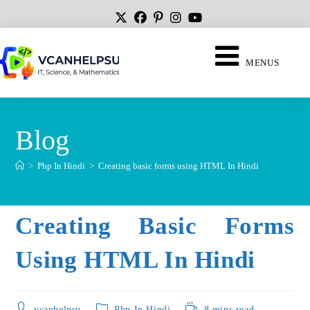
MENUS
Blog
>
Php In Hindi
>
Creating basic forms using HTML In Hindi
Creating Basic Forms
Using HTML In Hindi
vcanhelpsu
Php In Hindi
8 mins read