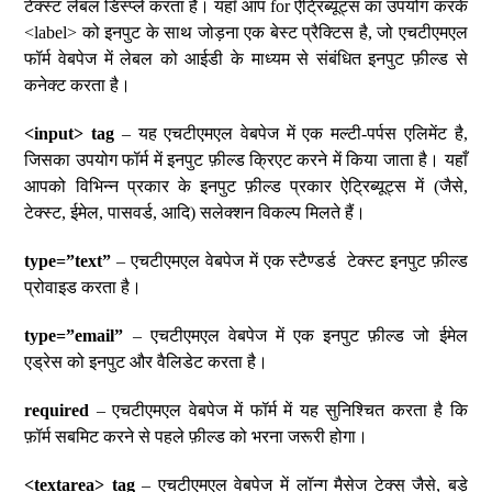
टेक्स्ट लेबल डिस्प्ले करता है। यहाँ आप for ऐट्रिब्यूट्स का उपयोग करके
<label> को इनपुट के साथ जोड़ना एक बेस्ट प्रैक्टिस है, जो एचटीएमएल
फॉर्म वेबपेज में लेबल को आईडी के माध्यम से संबंधित इनपुट फ़ील्ड से
कनेक्ट करता है।
<input> tag
– यह एचटीएमएल वेबपेज में एक मल्टी-पर्पस एलिमेंट है,
जिसका उपयोग फॉर्म में इनपुट फ़ील्ड क्रिएट करने में किया जाता है। यहाँ
आपको विभिन्न प्रकार के इनपुट फ़ील्ड प्रकार ऐट्रिब्यूट्स में (जैसे,
टेक्स्ट, ईमेल, पासवर्ड, आदि) सलेक्शन विकल्प मिलते हैं।
type=”text”
– एचटीएमएल वेबपेज में एक स्टैण्डर्ड टेक्स्ट इनपुट फ़ील्ड
प्रोवाइड करता है।
type=”email”
– एचटीएमएल वेबपेज में एक इनपुट फ़ील्ड जो ईमेल
एड्रेस को इनपुट और वैलिडेट करता है।
required
– एचटीएमएल वेबपेज में फॉर्म में यह सुनिश्चित करता है कि
फ़ॉर्म सबमिट करने से पहले फ़ील्ड को भरना जरूरी होगा।
<textarea> tag
– एचटीएमएल वेबपेज में लॉन्ग मैसेज टेक्स् जैसे, बड़े