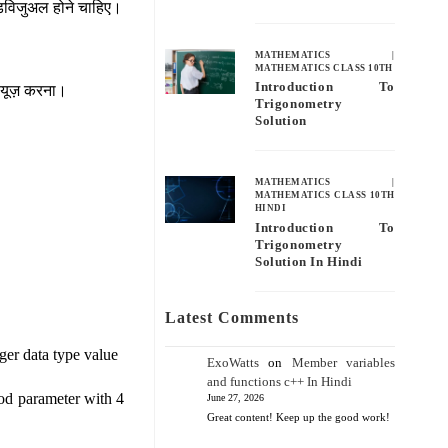
ंडिविजुअल होने चाहिए।
MATHEMATICS
|
MATHEMATICS CLASS 10TH
Introduction To
ा यूज़ करना।
Trigonometry
Solution
MATHEMATICS
|
MATHEMATICS CLASS 10TH
HINDI
Introduction To
Trigonometry
Solution In Hindi
Latest Comments
ger data type value
ExoWatts
on
Member variables
and functions c++ In Hindi
hod parameter with 4
June 27, 2026
Great content! Keep up the good work!