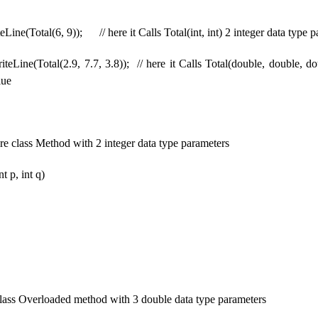
(Total(6, 9)); // here it Calls Total(int, int) 2 integer data type p
e(Total(2.9, 7.7, 3.8)); // here it Calls Total(double, double, do
lue
e class Method with 2 integer data type parameters
t p, int q)
ass Overloaded method with 3 double data type parameters