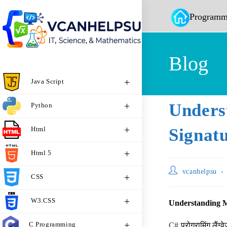
Programm
Blog
Java Script
Unders
Python
Html
Signatu
Html 5
vcanhelpsu
CSS
W3.CSS
Understanding M
C Programming
C#
प्रोग्रामिंग लैं