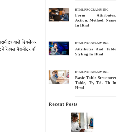
HTML PROGRAMMING
Form Attributes:
Action, Method, Name
In Html
ैरामीटर वाले डिक्लेअर
HTML PROGRAMMING
र वेरिएबल पैरामीटर की
Attributes And Table
Styling In Html
।
HTML PROGRAMMING
Basic Table Structure:
Table, Tr, Td, Th In
Html
Recent Posts