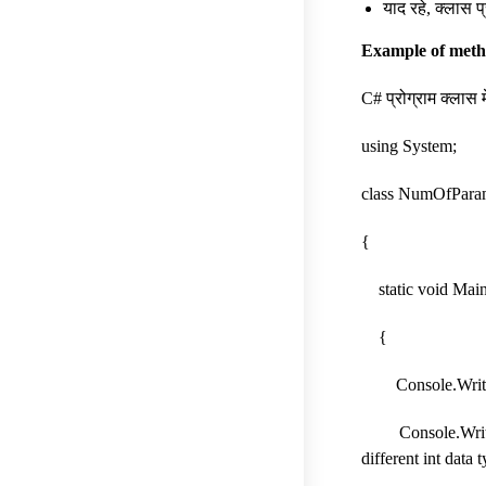
याद रहे, क्लास 
Example of meth
C# प्रोग्राम क्लास 
using System;
class NumOfPara
{
static void Main
{
Console.WriteLine(
Console.WriteLine(
different int data 