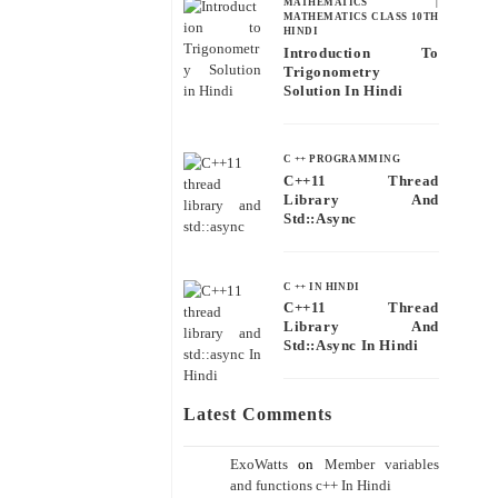
MATHEMATICS
|
MATHEMATICS CLASS 10TH
HINDI
Introduction To
Trigonometry
Solution In Hindi
C ++ PROGRAMMING
C++11 Thread
Library And
Std::async
C ++ IN HINDI
C++11 Thread
Library And
Std::async In Hindi
Latest Comments
ExoWatts
on
Member variables
and functions c++ In Hindi