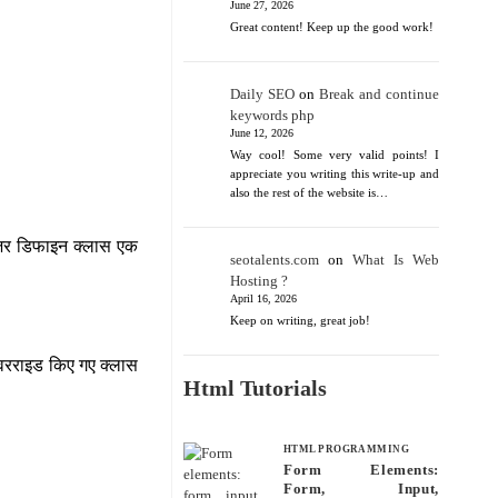
June 27, 2026
Great content! Keep up the good work!
Daily SEO
on
Break and continue
keywords php
June 12, 2026
Way cool! Some very valid points! I
appreciate you writing this write-up and
also the rest of the website is…
यूजर डिफाइन क्लास एक
seotalents.com
on
What Is Web
Hosting ?
April 16, 2026
Keep on writing, great job!
े ओवरराइड किए गए क्लास
Html Tutorials
HTML PROGRAMMING
Form Elements:
Form, Input,