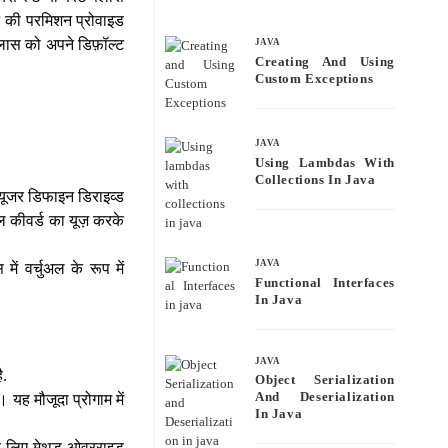
bo
tte
ail
re
ने की परमिशन प्रोवाइड
ok
r
्लास को अपने डिफ़ॉल्ट
JAVA
Creating And Using
Custom Exceptions
JAVA
Using Lambdas With
Collections In Java
े यूजर डिफाइन डिराइव्ड
ल कीवर्ड का यूज़ करके
JAVA
में वर्चुअल के रूप में
Functional Interfaces
In Java
JAVA
ै.
Object Serialization
And Deserialization
 यह मौजूदा प्रोगाम में
In Java
 के लिए मेथड ओवरराइड