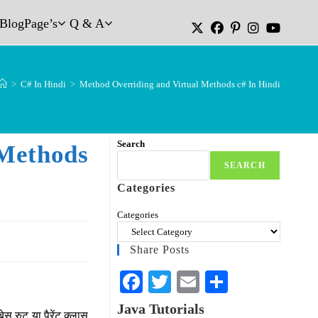
Blog
Page’s
Q & A
>
C# In Hindi
>
Method Overriding and Virtual Methods c# In Hindi
Search
Methods
SEARCH
Categories
Categories
Share Posts
Fa
T
E
S
ce
wi
m
ha
Java Tutorials
ेस रुट या पैरेंट क्लास