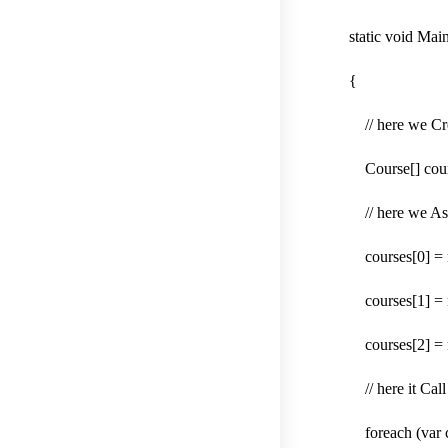
static void Main
{
// here we Creat
Course[] cours
// here we Assig
courses[0] = n
courses[1] = n
courses[2] = new
// here it Call 
foreach (var co