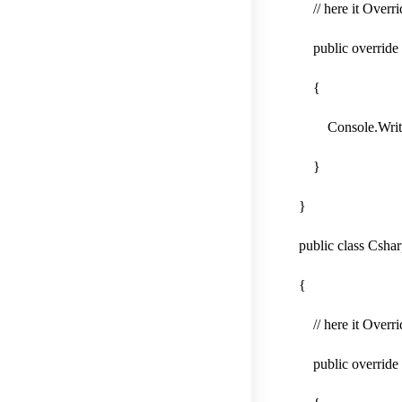
// here it Overri
public override v
{
Console.WriteLi
}
}
public class Csha
{
// here it Overri
public override v