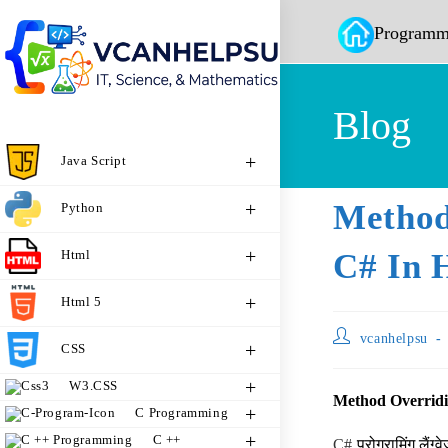
Programm
Blog
Java Script
Method
Python
Html
C# In 
Html 5
vcanhelpsu
CSS
W3.CSS
Method Overridi
C Programming
C ++
C#
प्रोग्रामिंग लैं