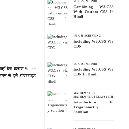
W3.CSS IN HINDI
Combining W3.CSS
With Custom CSS In
Hindi
W3.CSS SCRIPTING
Including W3.CSS Via
CDN
W3.CSS IN HINDI
यहाँ बेस क्लास Select
Including W3.CSS Via
CDN In Hindi
ेंटेशन से इसे ओवरराइड
MATHEMATICS
|
MATHEMATICS CLASS 10TH
Introduction To
Trigonometry
Solution