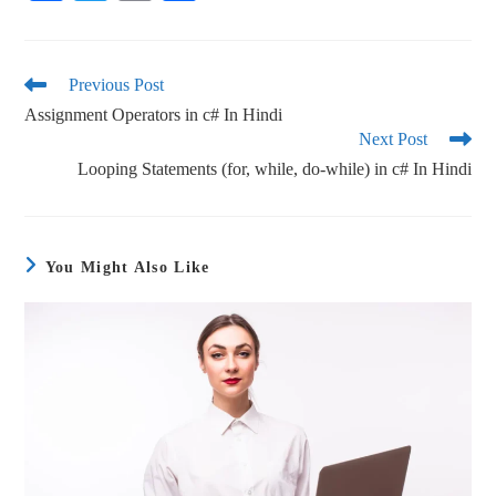
ce
wi
m
ha
bo
tte
ail
re
ok
r
Previous Post
Assignment Operators in c# In Hindi
Next Post
Looping Statements (for, while, do-while) in c# In Hindi
You Might Also Like