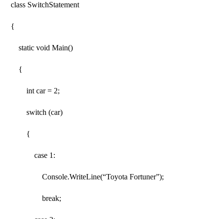
class SwitchStatement
{
static void Main()
{
int car = 2;
switch (car)
{
case 1:
Console.WriteLine(“Toyota Fortuner”);
break;