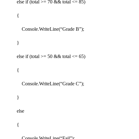
else if (total >= 70 && total <= 85)
{
Console.WriteLine(“Grade B”);
}
else if (total >= 50 && total <= 65)
{
Console.WriteLine(“Grade C”);
}
else
{
Console.WriteLine(“Fail”);