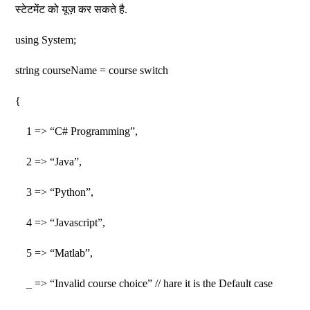
स्टेटमेंट को यूज़ कर सकते है.
using System;
string courseName = course switch
{
1 => “C# Programming”,
2 => “Java”,
3 => “Python”,
4 => “Javascript”,
5 => “Matlab”,
_ => “Invalid course choice” // hare it is the Default case