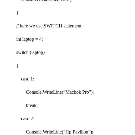
}
// here we use SWITCH statement
int laptop = 4;
switch (laptop)
{
case 1:
Console.WriteLine(“Macbok Pro”);
break;
case 2:
Console.WriteLine(“Hp Pavilion”);