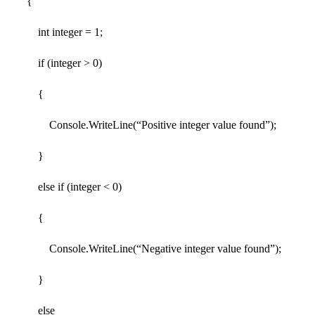
{
int integer = 1;
if (integer > 0)
{
Console.WriteLine(“Positive integer value found”);
}
else if (integer < 0)
{
Console.WriteLine(“Negative integer value found”);
}
else