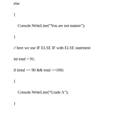
else
{
Console.WriteLine(“You are not mature”);
}
// here we use IF ELSE IF with ELSE statement
int total = 91;
if (total >= 90 && total <=100)
{
Console.WriteLine(“Grade A”);
}