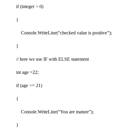
if (integer > 0)
{
Console.WriteLine(“checked value is positive”);
}
// here we use IF with ELSE statement
int age =22;
if (age >= 21)
{
Console.WriteLine(“You are mature”);
}