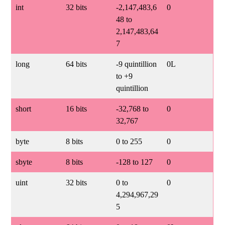
int
32 bits
-2,147,483,6
0
48 to
2,147,483,64
7
long
64 bits
-9 quintillion
0L
to +9
quintillion
short
16 bits
-32,768 to
0
32,767
byte
8 bits
0 to 255
0
sbyte
8 bits
-128 to 127
0
uint
32 bits
0 to
0
4,294,967,29
5