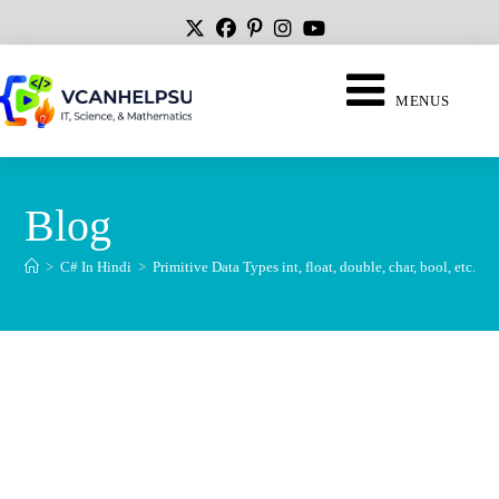
MENUS
Blog
>
C# In Hindi
>
Primitive Data Types int, float, double, char, bool, etc. In