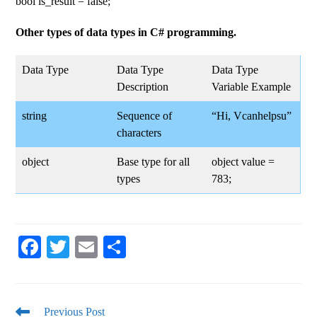
bool is_result = false;
Other types of data types in C# programming.
Data Type
Data Type
Data Type
Description
Variable Example
string
Sequence of
“Hi, Vcanhelpsu”
characters
object
Base type for all
object value =
types
783;
Fa
T
E
S
ce
wi
m
ha
bo
tte
ail
re
ok
r
Previous Post