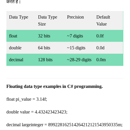
करते हैं।
Data Type
Data Type
Precision
Default
Size
Value
float
32 bits
~7 digits
0.0f
double
64 bits
~15 digits
0.0d
decimal
128 bits
~28-29 digits
0.0m
Floating data type examples in C# programming.
float pi_value = 3.14f;
double value = 4.432423423423;
decimal largeinteger = 899228162514264212121543950335m;