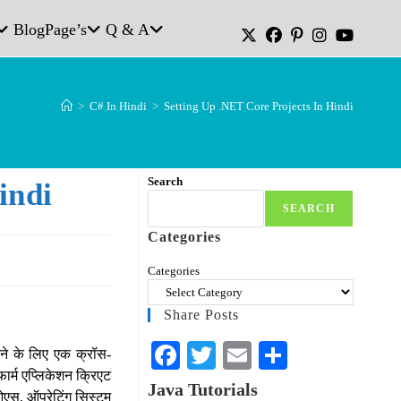
Blog
Page’s
Q & A
>
C# In Hindi
>
Setting Up .NET Core Projects In Hindi
Search
indi
SEARCH
Categories
Categories
Share Posts
Fa
T
E
S
ने के लिए एक क्रॉस-
फार्म एप्लिकेशन क्रिएट
ce
wi
m
ha
Java Tutorials
 ओएस, ऑपरेटिंग सिस्टम