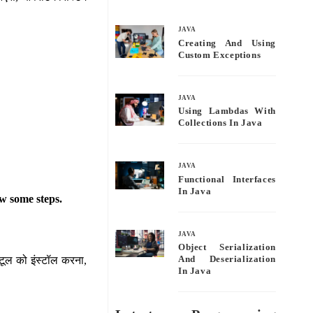
bo
tte
ail
re
ok
r
JAVA
Creating And Using
Custom Exceptions
JAVA
Using Lambdas With
Collections In Java
JAVA
Functional Interfaces
In Java
w some steps.
JAVA
Object Serialization
 टूल को इंस्टॉल करना,
And Deserialization
In Java