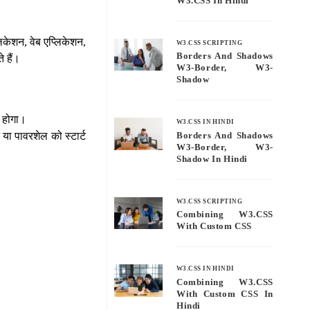
W3.CSS In Hindi
िकेशन, वेब एप्लिकेशन,
W3.CSS SCRIPTING
Borders And Shadows
 हैं।
W3-Border, W3-
Shadow
ा होगा।
W3.CSS IN HINDI
 या पावरशेल को स्टार्ट
Borders And Shadows
W3-Border, W3-
Shadow In Hindi
W3.CSS SCRIPTING
Combining W3.CSS
With Custom CSS
W3.CSS IN HINDI
Combining W3.CSS
With Custom CSS In
Hindi