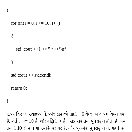
{
for (int l = 0; l <= 10; l++)
{
std::cout << l << ” “<<“\n”;
}
std::cout << std::endl;
return 0;
}
ऊपर दिए गए उदाहरण में, फॉर लूप को int l = 0 के साथ आरंभ किया गया
है, शर्त l <= 10 है, और वृद्धि l++ है। लूप तब तक पुनरावृत्त होता है, जब
तक l 10 से कम या उसके बराबर है, और प्रत्येक पुनरावृत्ति में, यह l का