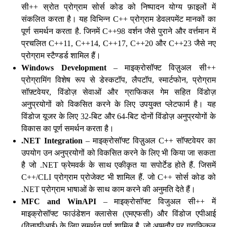
सी++ स्रोत प्रोग्राम सोर्स कोड को निष्पादन योग्य फ़ाइलों में
संकलित करता है। यह विभिन्न C++ प्रोग्राम डेवलपमेंट मानकों का
पूर्ण समर्थन करता है. जिनमें C++98 वर्शन जैसे पुराने और वर्त्तमान में
प्रचलित C++11, C++14, C++17, C++20 और C++23 जैसे नए
प्रोग्राम स्टैण्डर्ड शामिल हैं।
Windows Development
– माइक्रोसॉफ्ट विज़ुअल सी++
प्रोग्रामिंग विशेष रूप से डेस्कटॉप, लैपटॉप, स्मार्टफोन, प्रोग्राम
सॉफ़्टवेयर, विंडोज़ सेवाओं और ग्राफिकल गेम सहित विंडोज़
अनुप्रयोगों को विकसित करने के लिए उपयुक्त प्लेटफार्म है। यह
विंडोज यूजर के लिए 32-बिट और 64-बिट दोनों विंडोज़ अनुप्रयोगों के
विकास का पूर्ण समर्थन करता है।
.NET Integration
– माइक्रोसॉफ्ट विज़ुअल C++ सॉफ्टवेयर का
उपयोग उन अनुप्रयोगों को विकसित करने के लिए भी किया जा सकता
है जो .NET फ्रेमवर्क के साथ एकीकृत या सपोर्टेड होते हैं. जिसमें
C++/CLI प्रोग्राम प्रोजेक्ट भी शामिल हैं. जो C++ सोर्स कोड को
.NET प्रोग्राम भाषाओं के साथ काम करने की अनुमति देते हैं।
MFC and WinAPI
– माइक्रोसॉफ्ट विजुअल सी++ में
माइक्रोसॉफ्ट फाउंडेशन क्लासेस (एमएफसी) और विंडोज एपीआई
(विनएपीआई) के लिए समर्थन पूर्ण शामिल है. जो आमतौर पर ग्राफिकल