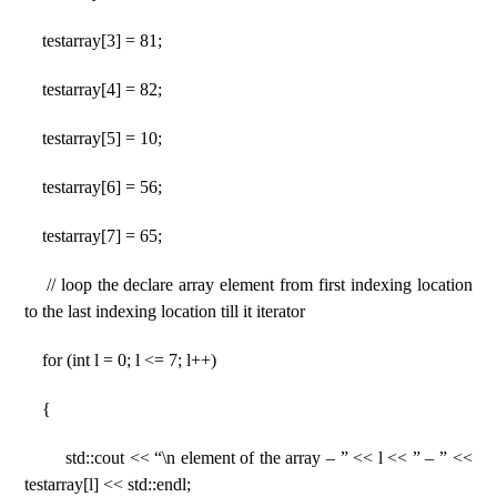
testarray[3] = 81;
testarray[4] = 82;
testarray[5] = 10;
testarray[6] = 56;
testarray[7] = 65;
// loop the declare array element from first indexing location
to the last indexing location till it iterator
for (int l = 0; l <= 7; l++)
{
std::cout << “\n element of the array – ” << l << ” – ” <<
testarray[l] << std::endl;