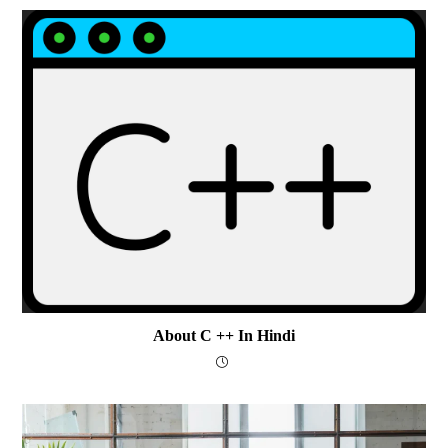
About C ++ In Hindi