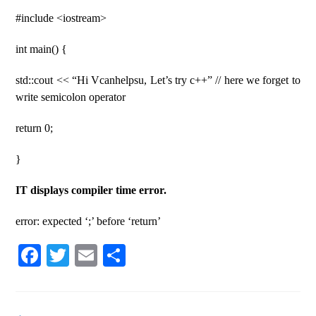
#include <iostream>
int main() {
std::cout << “Hi Vcanhelpsu, Let’s try c++” // here we forget to
write semicolon operator
return 0;
}
IT displays compiler time error.
error: expected ‘;’ before ‘return’
Fa
T
E
S
ce
wi
m
ha
bo
tte
ail
re