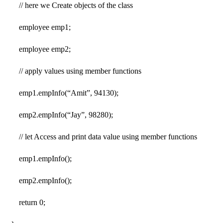
// here we Create objects of the class
employee emp1;
employee emp2;
// apply values using member functions
emp1.empInfo(“Amit”, 94130);
emp2.empInfo(“Jay”, 98280);
// let Access and print data value using member functions
emp1.empInfo();
emp2.empInfo();
return 0;