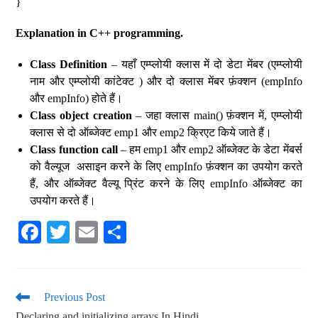
}
Explanation in C++ programming.
Class Definition
– यहाँ एम्प्लोयी क्लास में दो डेटा मेंबर (एम्प्लोयी
नाम और एम्प्लोयी कांटेक्ट ) और दो क्लास मेंबर फ़ंक्शन (empInfo
और empInfo) होते हैं।
Class object creation
– जहा क्लास main() फ़ंक्शन में, एम्प्लोयी
क्लास से दो ऑब्जेक्ट emp1 और emp2 क्रिएट किये जाते हैं।
Class function call
– हम emp1 और emp2 ऑब्जेक्ट के डेटा मेंबर्स
को वैल्यूज असाइन करने के लिए empInfo फ़ंक्शन का उपयोग करते
हैं, और ऑब्जेक्ट वैल्यू प्रिंट करने के लिए empInfo ऑब्जेक्ट का
उपयोग करते हैं।
Fa
T
E
S
ce
wi
m
ha
bo
tte
ail
re
ok
r
Previous Post
Declaring and initializing arrays In Hindi