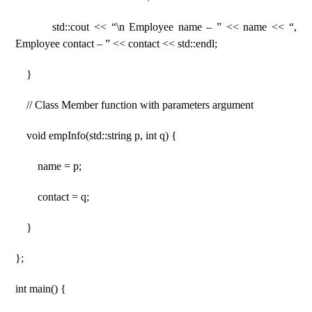
std::cout << “\n Employee name – ” << name << “,
Employee contact – ” << contact << std::endl;
}
// Class Member function with parameters argument
void empInfo(std::string p, int q) {
name = p;
contact = q;
}
};
int main() {