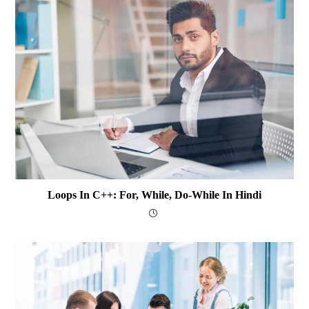
Loops In C++: For, While, Do-While In Hindi