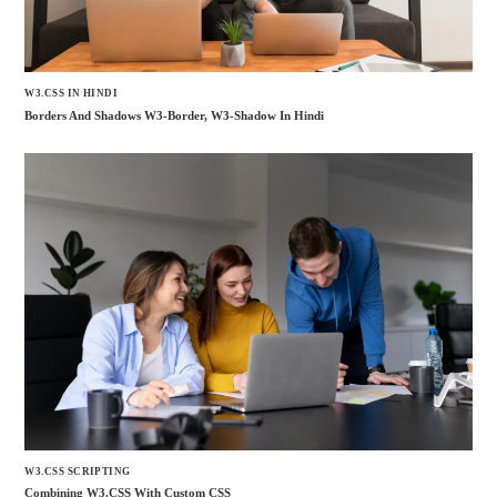
W3.CSS IN HINDI
Borders And Shadows W3-Border, W3-Shadow In Hindi
W3.CSS SCRIPTING
Combining W3.CSS With Custom CSS