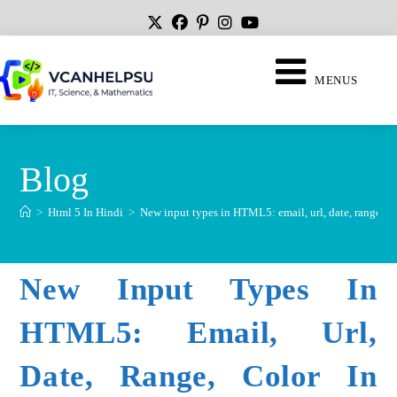
MENUS
Blog
>
Html 5 In Hindi
>
New input types in HTML5: email, url, date, range, co
New Input Types In
HTML5: Email, Url,
Date, Range, Color In