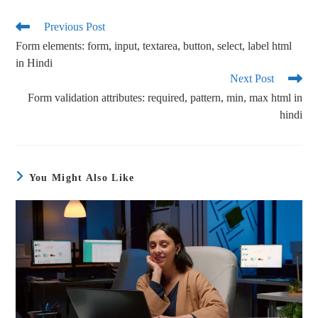
bo
tte
ail
re
ok
r
Previous Post
Form elements: form, input, textarea, button, select, label html
in Hindi
Next Post
Form validation attributes: required, pattern, min, max html in
hindi
You Might Also Like