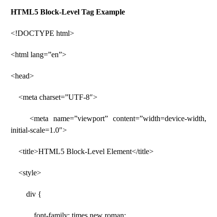
HTML5 Block-Level Tag Example
<!DOCTYPE html>
<html lang=”en”>
<head>
<meta charset=”UTF-8″>
<meta name=”viewport” content=”width=device-width,
initial-scale=1.0″>
<title>HTML5 Block-Level Element</title>
<style>
div {
font-family: times new roman;