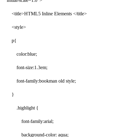
initial-scale=1.0″>
<title>HTML5 Inline Elements </title>
<style>
p{
color:blue;
font-size:1.3em;
font-family:bookman old style;
}
.highlight {
font-family:arial;
background-color: aqua;