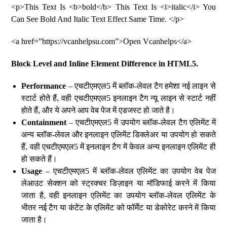
<p>This Text Is <b>bold</b> This Text Is <i>italic</i> You
Can See Bold And Italic Text Effect Same Time. </p>
<a href=”https://vcanhelpsu.com”>Open Vcanhelps</a>
Block Level and Inline Element Difference in HTML5.
Performance
– एचटीएमएल5 में ब्लॉक-लेवल टैग हमेशा नई लाइन से
स्टार्ट होते हैं, वही एचटीएमएल5 इनलाइन टैग न्यू लाइन से स्टार्ट नहीं
होते हैं, और ये अपने आप वेब पेज में एडजस्ट हो जाते है।
Containment
– एचटीएमएल5 में उपयोग ब्लॉक-लेवल टैग एलिमेंट में
अन्य ब्लॉक-लेवल और इनलाइन एलिमेंट डिक्लेअर या उपयोग हो सकते
हैं, वही एचटीएमएल5 में इनलाइन टैग में केवल अन्य इनलाइन एलिमेंट ही
हो सकते हैं।
Usage
– एचटीएमएल5 में ब्लॉक-लेवल एलिमेंट का उपयोग वेब पेज
लेआउट सेक्शन को स्ट्रक्चर डिज़ाइन या मॉडिफाई करने में किया
जाता है, वही इनलाइन एलिमेंट का उपयोग ब्लॉक-लेवल एलिमेंट के
भीतर नई टैग या कंटेंट के एलिमेंट को फॉर्मेट या डेकोरेट करने में किया
जाता है।