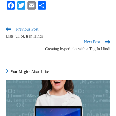
Fa
T
E
S
ce
wi
m
ha
bo
tte
ail
re
ok
r
Previous Post
Lists: ul, ol, li In Hindi
Next Post
Creating hyperlinks with a Tag In Hindi
You Might Also Like