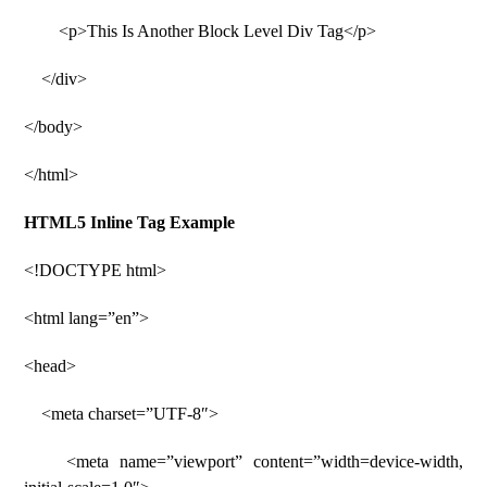
<p>This Is Another Block Level Div Tag</p>
</div>
</body>
</html>
HTML5 Inline Tag Example
<!DOCTYPE html>
<html lang=”en”>
<head>
<meta charset=”UTF-8″>
<meta name=”viewport” content=”width=device-width,