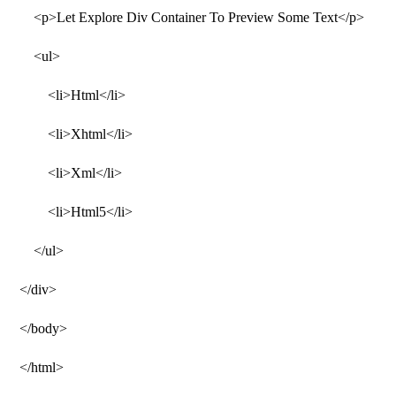
<p>Let Explore Div Container To Preview Some Text</p>
<ul>
<li>Html</li>
<li>Xhtml</li>
<li>Xml</li>
<li>Html5</li>
</ul>
</div>
</body>
</html>