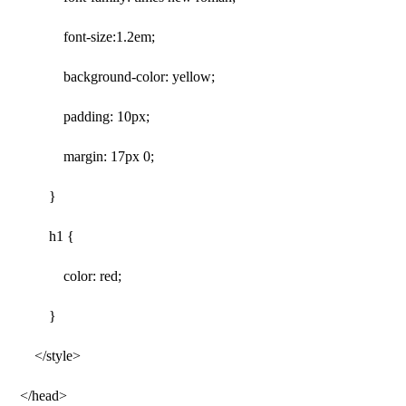
font-size:1.2em;
background-color: yellow;
padding: 10px;
margin: 17px 0;
}
h1 {
color: red;
}
</style>
</head>