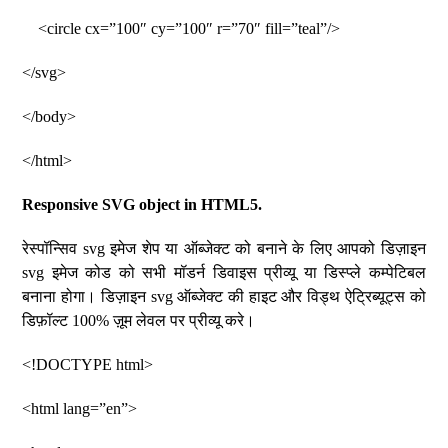
<circle cx=”100″ cy=”100″ r=”70″ fill=”teal”/>
</svg>
</body>
</html>
Responsive SVG object in HTML5.
रेस्पॉन्सिव svg इमेज शेप या ऑब्जेक्ट को बनाने के लिए आपको डिज़ाइन
svg इमेज कोड को सभी मॉडर्न डिवाइस प्रीव्यू या डिस्प्ले कम्पेटिबल
बनाना होगा। डिज़ाइन svg ऑब्जेक्ट की हाइट और विड्थ ऐट्रिब्यूट्स को
डिफ़ॉल्ट 100% ज़ूम लेवल पर प्रीव्यू करे।
<!DOCTYPE html>
<html lang=”en”>