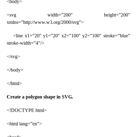
<body>
<svg width=”200″ height=”200″
xmlns=”http://www.w3.org/2000/svg”>
<line x1=”20″ y1=”20″ x2=”100″ y2=”100″ stroke=”blue”
stroke-width=”4″/>
</svg>
</body>
</html>
Create a polygon shape in SVG.
<!DOCTYPE html>
<html lang=”en”>