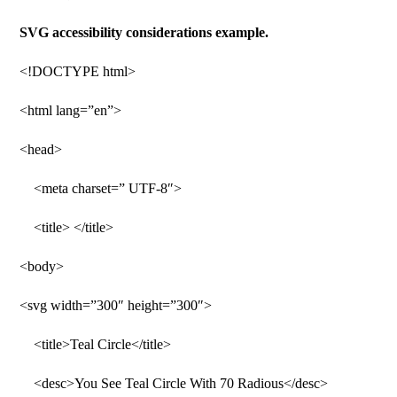
SVG accessibility considerations example.
<!DOCTYPE html>
<html lang=”en”>
<head>
<meta charset=” UTF-8″>
<title> </title>
<body>
<svg width=”300″ height=”300″>
<title>Teal Circle</title>
<desc>You See Teal Circle With 70 Radious</desc>