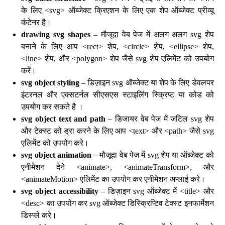
के लिए <svg> ऑब्जेक्ट क्रिएशन के लिए एक शेप ऑब्जेक्ट प्रीव्यू
कंटेनर है।
drawing svg shapes
– मौजूदा वेब पेज में अलग अलग svg शेप
बनाने के लिए आप <rect> शेप, <circle> शेप, <ellipse> शेप,
<line> शेप, और <polygon> शेप जैसे svg शेप एलिमेंट को उपयोग
करें।
svg object styling
– डिज़ाइन svg ऑब्जेक्ट या शेप के लिए डेवलपर
इंटरनल और एक्सटर्नल सीएसएस स्टाइलिंग स्क्रिप्ट या कोड को
उपयोग कर सकते है ।
svg object text and path
– डिजायर वेब पेज में जटिल svg शेप
और टेक्स्ट को ड्रा करने के लिए आप <text> और <path> जैसे svg
एलिमेंट को उपयोग करे।
svg object animation
– मौजूदा वेब पेज में svg शेप या ऑब्जेक्ट को
एनीमेशन देने <animate>, <animateTransform>, और
<animateMotion> एलिमेंट का उपयोग कर एनीमेशन अप्लाई करे।
svg object accessibility
– डिज़ाइन svg ऑब्जेक्ट में <title> और
<desc> का उपयोग कर svg ऑब्जेक्ट डिस्क्रिप्टिव टेक्स्ट इनफार्मेशन
डिस्प्ले करे।