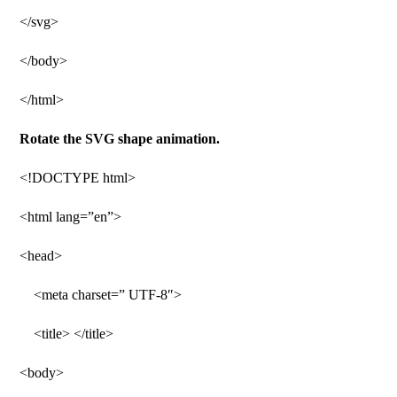
</svg>
</body>
</html>
Rotate the SVG shape animation.
<!DOCTYPE html>
<html lang=”en”>
<head>
<meta charset=” UTF-8″>
<title> </title>
<body>