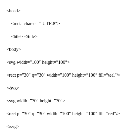
<head>
<meta charset=” UTF-8″>
<title> </title>
<body>
<svg width=”100″ height=”100″>
<rect p=”30″ q=”30″ width=”100″ height=”100″ fill=”teal”/>
</svg>
<svg width=”70″ height=”70″>
<rect p=”30″ q=”30″ width=”100″ height=”100″ fill=”red”/>
</svg>