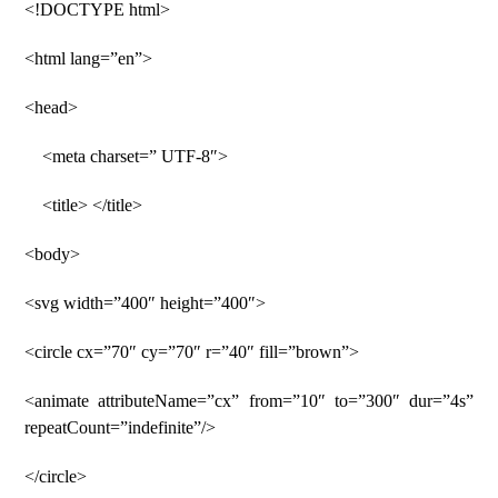
<!DOCTYPE html>
<html lang=”en”>
<head>
<meta charset=” UTF-8″>
<title> </title>
<body>
<svg width=”400″ height=”400″>
<circle cx=”70″ cy=”70″ r=”40″ fill=”brown”>
<animate attributeName=”cx” from=”10″ to=”300″ dur=”4s”
repeatCount=”indefinite”/>
</circle>