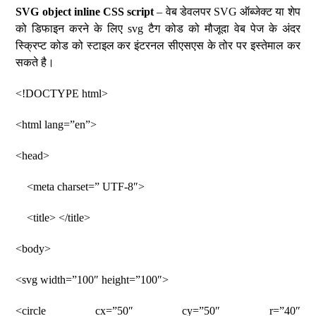
SVG object inline CSS script
– वेब डेवलपर SVG ऑब्जेक्ट या शेप
को डिफाइन करने के लिए svg टैग कोड को मौजूदा वेब पेज के अंदर
स्क्रिप्ट कोड को स्टाइल कर इंटरनल सीएसएस के तोर पर इस्तेमाल कर
सकते है।
<!DOCTYPE html>
<html lang=”en”>
<head>
<meta charset=” UTF-8″>
<title> </title>
<body>
<svg width=”100″ height=”100″>
<circle cx=”50″ cy=”50″ r=”40″