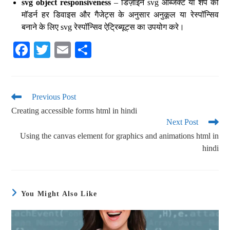
svg object responsiveness
– डिज़ाइन svg ऑब्जेक्ट या शेप को
मॉडर्न हर डिवाइस और गैजेट्स के अनुसार अनुकूल या रेस्पॉन्सिव
बनाने के लिए svg रेस्पॉन्सिव ऐट्रिब्यूट्स का उपयोग करे।
Fa
T
E
S
ce
wi
m
ha
bo
tte
ail
re
ok
r
Previous Post
Creating accessible forms html in hindi
Next Post
Using the canvas element for graphics and animations html in
hindi
You Might Also Like