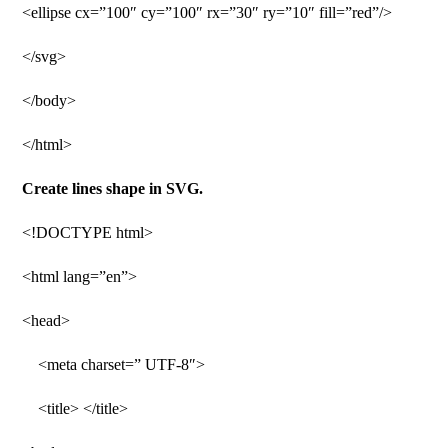
<ellipse cx=”100″ cy=”100″ rx=”30″ ry=”10″ fill=”red”/>
</svg>
</body>
</html>
Create lines shape in SVG.
<!DOCTYPE html>
<html lang=”en”>
<head>
<meta charset=” UTF-8″>
<title> </title>