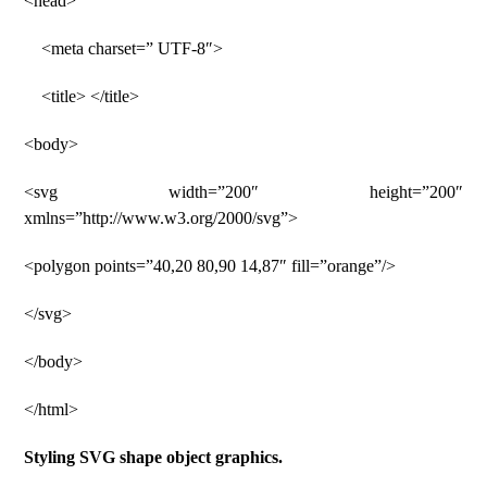
<head>
<meta charset=” UTF-8″>
<title> </title>
<body>
<svg width=”200″ height=”200″
xmlns=”http://www.w3.org/2000/svg”>
<polygon points=”40,20 80,90 14,87″ fill=”orange”/>
</svg>
</body>
</html>
Styling SVG shape object graphics.