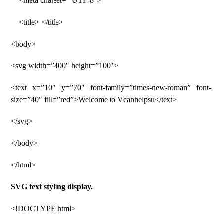
<meta charset=” UTF-8″>
<title> </title>
<body>
<svg width=”400″ height=”100″>
<text x=”10″ y=”70″ font-family=”times-new-roman” font-
size=”40″ fill=”red”>Welcome to Vcanhelpsu</text>
</svg>
</body>
</html>
SVG text styling display.
<!DOCTYPE html>