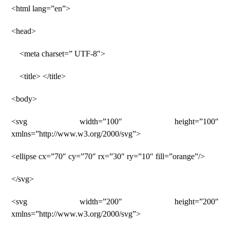
<html lang=”en”>
<head>
<meta charset=” UTF-8″>
<title> </title>
<body>
<svg width=”100″ height=”100″
xmlns=”http://www.w3.org/2000/svg”>
<ellipse cx=”70″ cy=”70″ rx=”30″ ry=”10″ fill=”orange”/>
</svg>
<svg width=”200″ height=”200″
xmlns=”http://www.w3.org/2000/svg”>