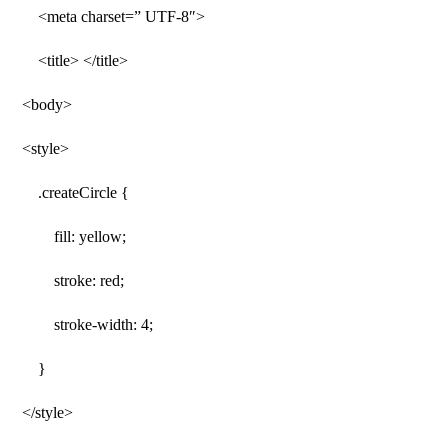
<meta charset=” UTF-8″>
<title> </title>
<body>
<style>
.createCircle {
fill: yellow;
stroke: red;
stroke-width: 4;
}
</style>