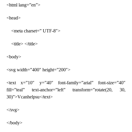
<html lang=”en”>
<head>
<meta charset=” UTF-8″>
<title> </title>
<body>
<svg width=”400″ height=”200″>
<text x=”10″ y=”40″ font-family=”arial” font-size=”40″
fill=”teal” text-anchor=”left” transform=”rotate(20, 30,
30)”>Vcanhelpsu</text>
</svg>
</body>