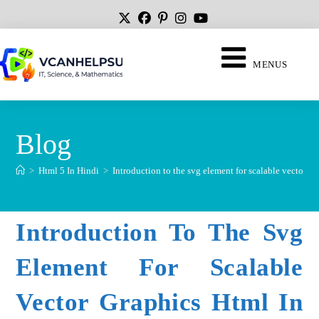
MENUS
Blog
>
Html 5 In Hindi
>
Introduction to the svg element for scalable vector gr
Introduction To The Svg
Element For Scalable
Vector Graphics Html In