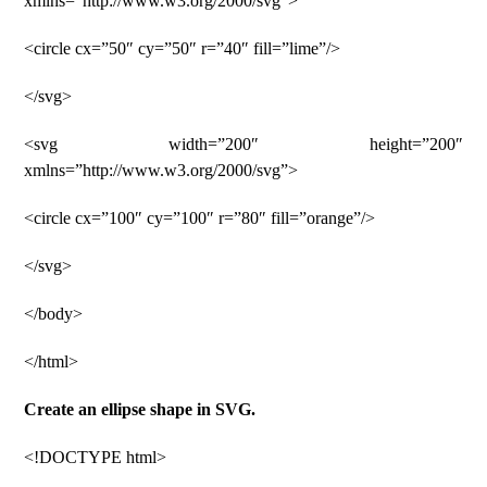
xmlns=”http://www.w3.org/2000/svg”>
<circle cx=”50″ cy=”50″ r=”40″ fill=”lime”/>
</svg>
<svg width=”200″ height=”200″
xmlns=”http://www.w3.org/2000/svg”>
<circle cx=”100″ cy=”100″ r=”80″ fill=”orange”/>
</svg>
</body>
</html>
Create an ellipse shape in SVG.
<!DOCTYPE html>