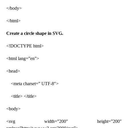
</body>
</html>
Create a circle shape in SVG.
<!DOCTYPE html>
<html lang=”en”>
<head>
<meta charset=” UTF-8″>
<title> </title>
<body>
<svg width=”200″ height=”200″