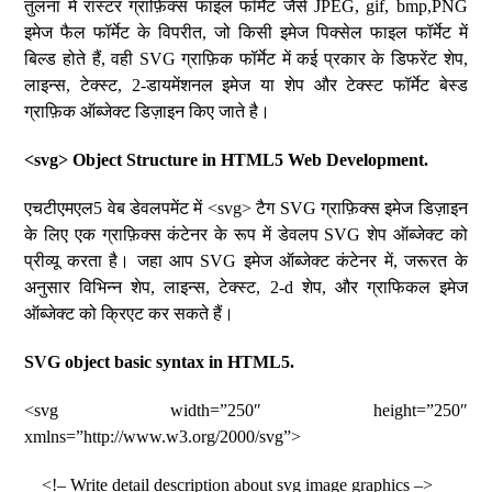
तुलना में रास्टर ग्राफ़िक्स फाइल फॉर्मेट जैसे JPEG, gif, bmp,PNG
इमेज फैल फॉर्मेट के विपरीत, जो किसी इमेज पिक्सेल फाइल फॉर्मेट में
बिल्ड होते हैं, वही SVG ग्राफ़िक फॉर्मेट में कई प्रकार के डिफरेंट शेप,
लाइन्स, टेक्स्ट, 2-डायमेंशनल इमेज या शेप और टेक्स्ट फॉर्मेट बेस्ड
ग्राफ़िक ऑब्जेक्ट डिज़ाइन किए जाते है।
<svg> Object Structure in HTML5 Web Development.
एचटीएमएल5 वेब डेवलपमेंट में <svg> टैग SVG ग्राफ़िक्स इमेज डिज़ाइन
के लिए एक ग्राफ़िक्स कंटेनर के रूप में डेवलप SVG शेप ऑब्जेक्ट को
प्रीव्यू करता है। जहा आप SVG इमेज ऑब्जेक्ट कंटेनर में, जरूरत के
अनुसार विभिन्न शेप, लाइन्स, टेक्स्ट, 2-d शेप, और ग्राफिकल इमेज
ऑब्जेक्ट को क्रिएट कर सकते हैं।
SVG object basic syntax in HTML5.
<svg width=”250″ height=”250″
xmlns=”http://www.w3.org/2000/svg”>
<!– Write detail description about svg image graphics –>