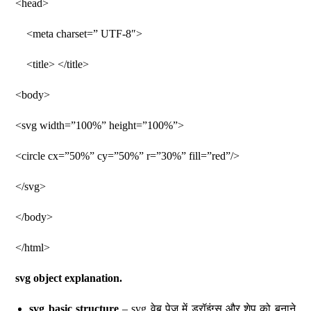
<head>
<meta charset=” UTF-8″>
<title> </title>
<body>
<svg width=”100%” height=”100%”>
<circle cx=”50%” cy=”50%” r=”30%” fill=”red”/>
</svg>
</body>
</html>
svg object explanation.
svg basic structure
– svg वेब पेज में ड्रॉइंग्स और शेप को बनाने