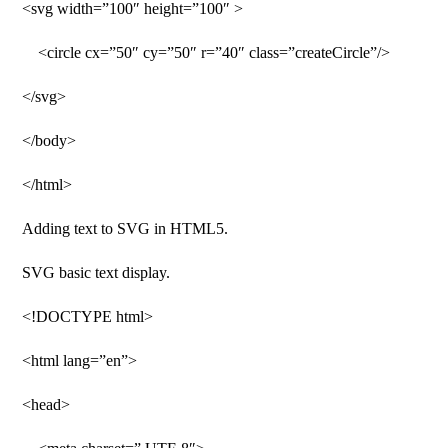
<svg width=”100″ height=”100″ >
<circle cx=”50″ cy=”50″ r=”40″ class=”createCircle”/>
</svg>
</body>
</html>
Adding text to SVG in HTML5.
SVG basic text display.
<!DOCTYPE html>
<html lang=”en”>
<head>