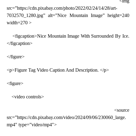
<img
src=”https://cdn.pixabay.com/photo/2022/02/24/14/28/art-
7032570_1280.jpg” alt=”Nice Mountain Image” height=240
width=270 >
<figcaption>Nice Mountain Image With Surrounded By Ice.
</figcaption>
</figure>
<p>Figure Tag Video Caption And Description. </p>
<figure>
<video controls>
<source
src=”https://cdn.pixabay.com/video/2024/09/06/230060_large.
mp4″ type=”video/mp4″>