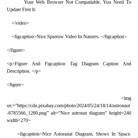
Your Web Browser Not Compatiable, You Need To
Update First It.
</video>
<figcaption>Nice Sparrow Video In Natures. </figcaption>
</figure>
<p>Figure And Figcaption Tag Diagram Caption And
Description. </p>
<figure>
<img
src=”https://cdn.pixabay.com/photo/2024/05/24/18/14/astronaut
-8785566_1280.png” alt=”Nice astronat diagram” height=240
width=270>
<figcaption>Nice Astoranat Diagram, Shows In Space.