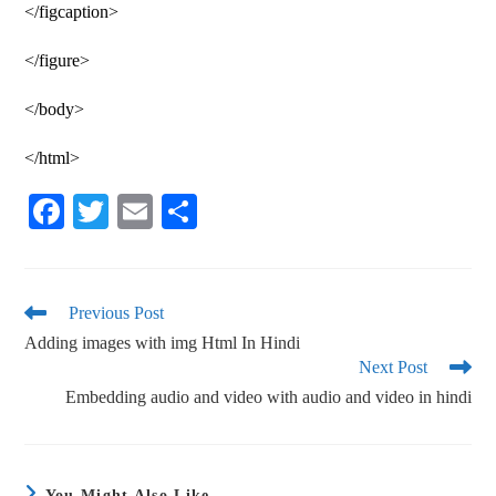
</figcaption>
</figure>
</body>
</html>
Fa
T
E
S
ce
wi
m
ha
bo
tte
ail
re
ok
r
Previous Post
Adding images with img Html In Hindi
Next Post
Embedding audio and video with audio and video in hindi
You Might Also Like