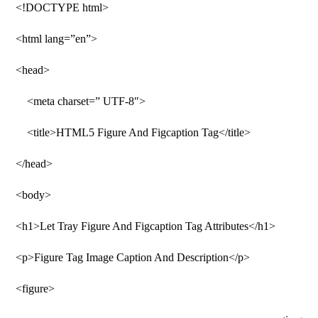
<!DOCTYPE html>
<html lang=”en”>
<head>
<meta charset=” UTF-8″>
<title>HTML5 Figure And Figcaption Tag</title>
</head>
<body>
<h1>Let Tray Figure And Figcaption Tag Attributes</h1>
<p>Figure Tag Image Caption And Description</p>
<figure>