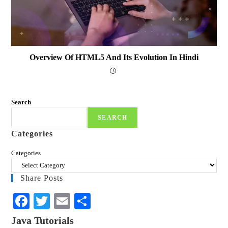
Overview Of HTML5 And Its Evolution In Hindi
Search
SEARCH
Categories
Categories
Share Posts
Fa
T
E
S
ce
wi
m
ha
Java Tutorials