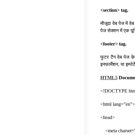
<section> tag.
मौजूदा वेब पेज में व
पेज सेक्शन में एक यू
<footer> tag.
फुटर टैग वेब पेज क
इनफार्मेशन, या इम्पो
HTML5
Documen
<!DOCTYPE htm
<html lang=”en”
<head>
<meta charset=