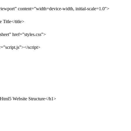
port” content=”width=device-width, initial-scale=1.0″>
Title</title>
heet” href=”styles.css”>
=”script.js”></script>
l5 Website Structure</h1>