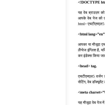
<!DOCTYPE html
यह वेब ब्राउज़र को 
आपके वेब पेज को 
html> एचटीएमएल5 वेब
<html lang=”en”
आपका या मौजूदा एचटी
लैंग्वेज इंग्लिश है, 
कर इंडेक्स किया जात
<head> tag.
एचटीएमएल5 वर्जन डॉक्
सेटिंग, वेब डॉक्यूम
<meta charset=”
यह मौजूदा वेब पेज मे