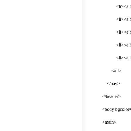
<li><a href=
<li><a href=
<li><a href=
<li><a href=”
<li><a href=”
</ul>
</nav>
</header>
<body bgcolor=
<main>