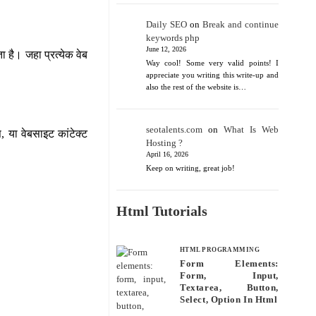
Daily SEO
on
Break and continue
keywords php
June 12, 2026
ता है। जहा प्रत्येक वेब
Way cool! Some very valid points! I
appreciate you writing this write-up and
also the rest of the website is…
seotalents.com
on
What Is Web
, या वेबसाइट कांटेक्ट
Hosting ?
April 16, 2026
Keep on writing, great job!
Html Tutorials
HTML PROGRAMMING
Form Elements:
Form, Input,
Textarea, Button,
Select, Option In Html