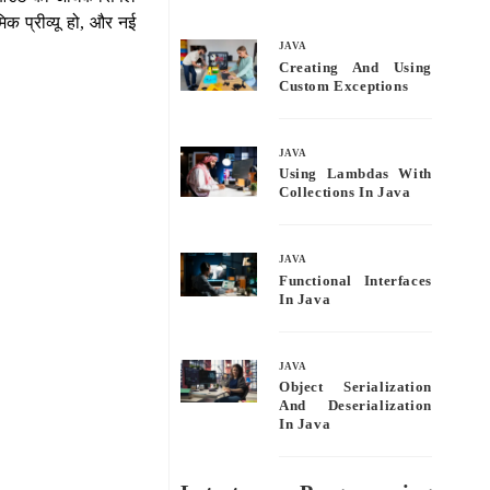
bo
tte
ail
re
िक प्रीव्यू हो, और नई
ok
r
JAVA
Creating And Using
Custom Exceptions
JAVA
Using Lambdas With
Collections In Java
JAVA
Functional Interfaces
In Java
JAVA
Object Serialization
And Deserialization
In Java