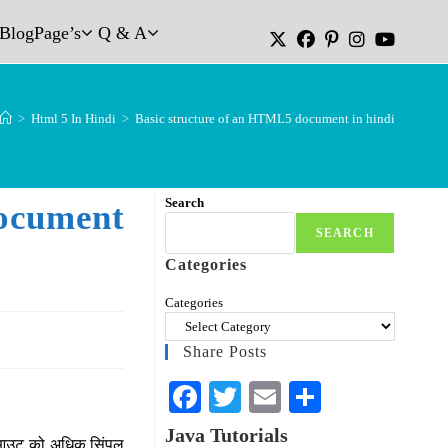
Blog
Page’s
Q & A
>
Html 5 In Hindi
>
Basic structure of an HTML5 document in hindi
Search
ocument
SEARCH
Categories
Categories
Share Posts
Fa
T
E
S
ce
wi
m
ha
Java Tutorials
चर लेआउट को अधिक सिंपल