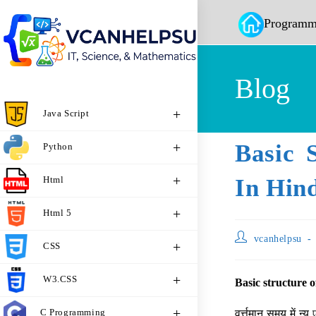
Programm
Blog
Java Script
Basic 
Python
Html
In Hin
Html 5
vcanhelpsu
CSS
W3.CSS
Basic structure
C Programming
वर्त्तमान समय में न्यू