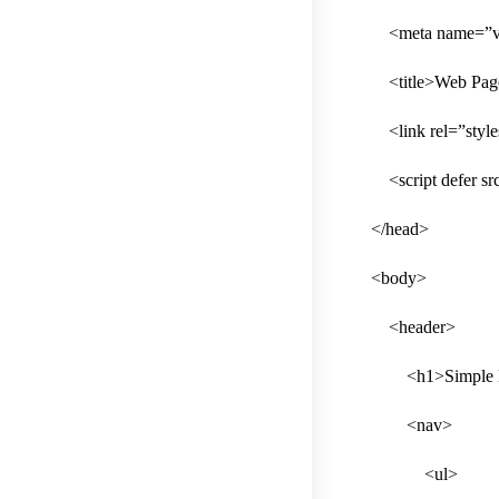
<meta name=”view
<title>Web Page 
<link rel=”styles
<script defer src
</head>
<body>
<header>
<h1>Simple Htm
<nav>
<ul>