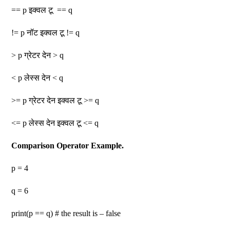
== p इक्वल टू == q
!= p नॉट इक्वल टू != q
> p ग्रेटर देन > q
< p लेस्स देन < q
>= p ग्रेटर देन इक्वल टू >= q
<= p लेस्स देन इक्वल टू <= q
Comparison Operator Example.
p = 4
q = 6
print(p == q) # the result is – false