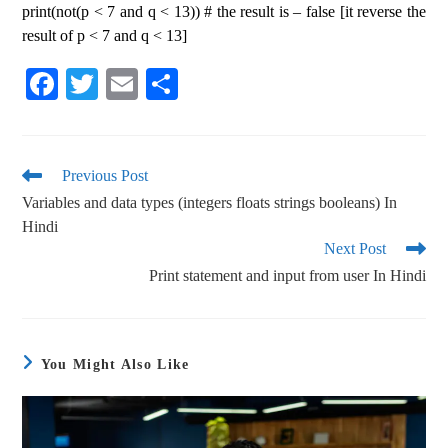
print(not(p < 7 and q < 13)) # the result is – false [it reverse the
result of p < 7 and q < 13]
Fa
T
E
S
ce
wi
m
ha
bo
tte
ail
re
ok
r
Previous Post
Variables and data types (integers floats strings booleans) In
Hindi
Next Post
Print statement and input from user In Hindi
You Might Also Like