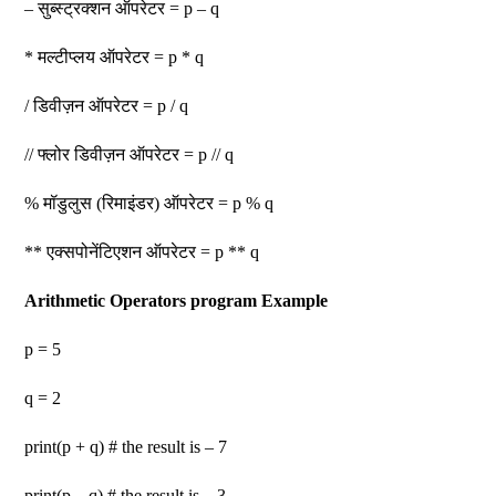
– सुब्स्ट्रक्शन ऑपरेटर = p – q
* मल्टीप्लय ऑपरेटर = p * q
/ डिवीज़न ऑपरेटर = p / q
// फ्लोर डिवीज़न ऑपरेटर = p // q
% मॉडुलुस (रिमाइंडर) ऑपरेटर = p % q
** एक्सपोनेंटिएशन ऑपरेटर = p ** q
Arithmetic Operators program Example
p = 5
q = 2
print(p + q) # the result is – 7
print(p – q) # the result is – 3