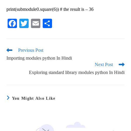
print(submodule0.square(6)) # the result is – 36
Fa
T
E
S
ce
wi
m
ha
bo
tte
ail
re
ok
r
Previous Post
Importing modules python In Hindi
Next Post
Exploring standard library modules python In Hindi
You Might Also Like