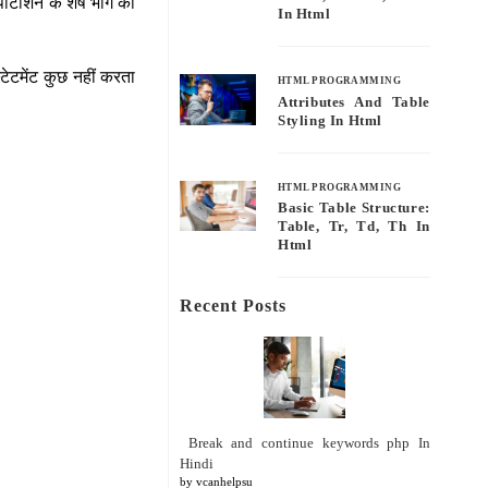
रेपीटीशन के शेष भाग को
In Html
स्टेटमेंट कुछ नहीं करता
HTML PROGRAMMING
Attributes And Table
Styling In Html
HTML PROGRAMMING
Basic Table Structure:
Table, Tr, Td, Th In
Html
Recent Posts
Break and continue keywords php In
Hindi
by vcanhelpsu