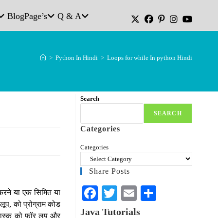
Blog
Page’s
Q & A
>
Python In Hindi
>
Loops for while In python Hindi
Search
SEARCH
Categories
Categories
Share Posts
Fa
T
E
S
ट करने या एक सिमित या
 लूप, को प्रोग्राम कोड
ce
wi
m
ha
Java Tutorials
े टास्क को फॉर लूप और