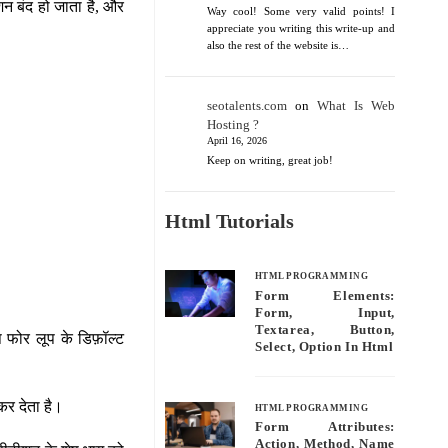
शन बंद हो जाता है, और
Way cool! Some very valid points! I
appreciate you writing this write-up and
also the rest of the website is…
seotalents.com
on
What Is Web
Hosting ?
April 16, 2026
Keep on writing, great job!
Html Tutorials
HTML PROGRAMMING
Form Elements:
Form, Input,
Textarea, Button,
प फोर लूप के डिफ़ॉल्ट
Select, Option In Html
कर देता है।
HTML PROGRAMMING
Form Attributes:
Action, Method, Name