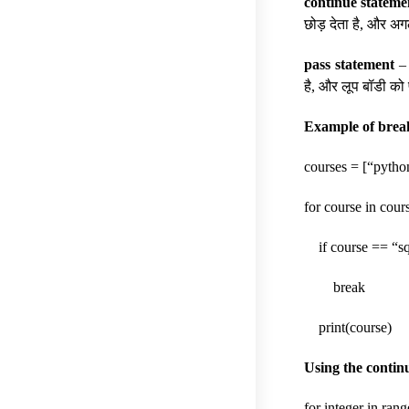
continue stateme
छोड़ देता है, और अग
pass statement
– 
है, और लूप बॉडी को प
Example of brea
courses = [“python
for course in cour
if course == “sq
break
print(course)
Using the contin
for integer in rang