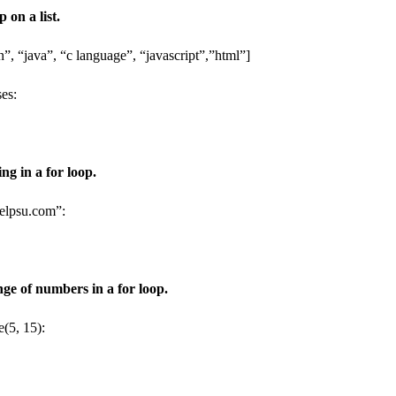
 on a list.
”, “java”, “c language”, “javascript”,”html”]
ses:
ing in a for loop.
helpsu.com”:
nge of numbers in a for loop.
e(5, 15):