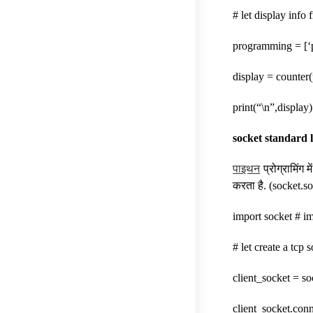
# let display info 
programming = [‘pyt
display = counte
print(“\n”,display)
socket standard 
पाइथन
प्रोग्रामिंग 
करता है. (socket.s
import socket # i
# let create a tcp s
client_socket = so
client_socket.con