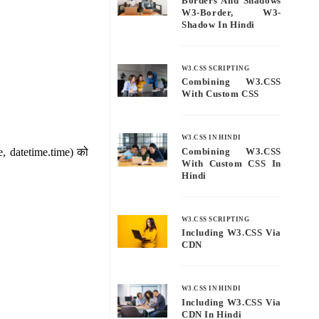
Borders And Shadows
W3-Border, W3-
Shadow In Hindi
W3.CSS SCRIPTING
Combining W3.CSS
With Custom CSS
W3.CSS IN HINDI
te, datetime.time) को
Combining W3.CSS
With Custom CSS In
Hindi
W3.CSS SCRIPTING
Including W3.CSS Via
CDN
W3.CSS IN HINDI
Including W3.CSS Via
CDN In Hindi