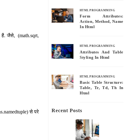
HTML PROGRAMMING
Form Attributes:
Action, Method, Name
In Html
 है. जैसे, (math.sqrt,
HTML PROGRAMMING
Attributes And Table
Styling In Html
HTML PROGRAMMING
Basic Table Structure:
Table, Tr, Td, Th In
Html
Recent Posts
ons.namedtuple) से परे