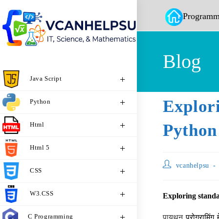
Programm
Blog
Java Script
Explo
Python
Html
Python
Html 5
vcanhelpsu
CSS
W3.CSS
Exploring standa
C Programming
पायथन
प्रोग्रामिंग