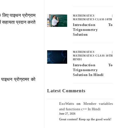
के लिए पाइथन प्रोग्राम
MATHEMATICS
|
MATHEMATICS CLASS 10TH
 में सहायता प्रदान करते
Introduction To
Trigonometry
Solution
MATHEMATICS
|
MATHEMATICS CLASS 10TH
HINDI
Introduction To
Trigonometry
Solution In Hindi
ो पाइथन प्रोग्रामर को
Latest Comments
ExoWatts
on
Member variables
and functions c++ In Hindi
June 27, 2026
Great content! Keep up the good work!