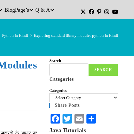
Blog
Page’s
Q & A
>
Python In Hindi
>
Exploring standard library modules python In Hindi
Search
Modules
SEARCH
Categories
Categories
Share Posts
Fa
T
E
S
ce
wi
m
ha
Java Tutorials
िंग जरूरतों के आधार पर