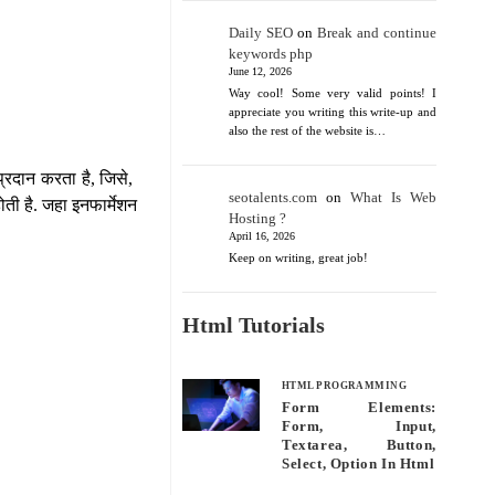
Daily SEO
on
Break and continue
keywords php
June 12, 2026
Way cool! Some very valid points! I
appreciate you writing this write-up and
also the rest of the website is…
प्रदान करता है, जिसे,
seotalents.com
on
What Is Web
ती है. जहा इनफार्मेशन
Hosting ?
April 16, 2026
Keep on writing, great job!
Html Tutorials
HTML PROGRAMMING
Form Elements:
Form, Input,
Textarea, Button,
Select, Option In Html