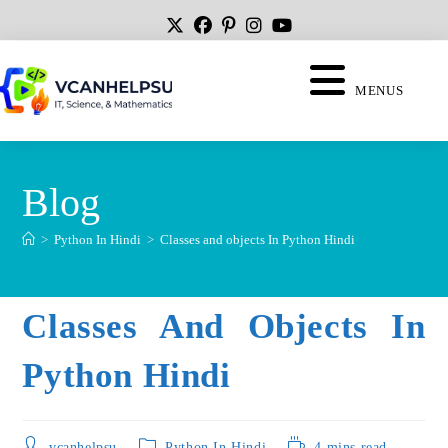
MENUS
Blog
>
Python In Hindi
>
Classes and objects In Python Hindi
Classes And Objects In
Python Hindi
vcanhelpsu
Python In Hindi
4 mins read