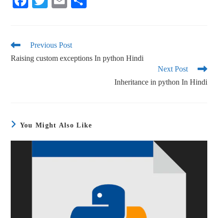
Fa
T
E
S
ce
wi
m
ha
bo
tte
ail
re
ok
r
Previous Post
Raising custom exceptions In python Hindi
Next Post
Inheritance in python In Hindi
You Might Also Like