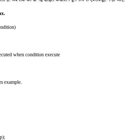
ax.
ndition)
ecuted when condition execute
am example.
p);