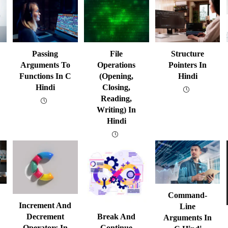
Passing
File
Structure
Arguments To
Operations
Pointers In
Functions In C
(opening,
Hindi
Hindi
Closing,
Reading,
Writing) In
Hindi
Command-
Increment And
Line
Decrement
Break And
Arguments In
Operators In
Continue