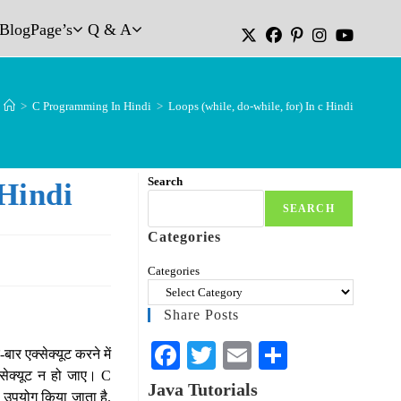
Blog
Page’s
Q & A
>
C Programming In Hindi
>
Loops (while, do-while, for) In c Hindi
Search
Hindi
SEARCH
Categories
Categories
Share Posts
Fa
T
E
S
बार एक्सेक्यूट करने में
क्सेक्यूट न हो जाए। C
ce
wi
m
ha
Java Tutorials
पर उपयोग किया जाता है.