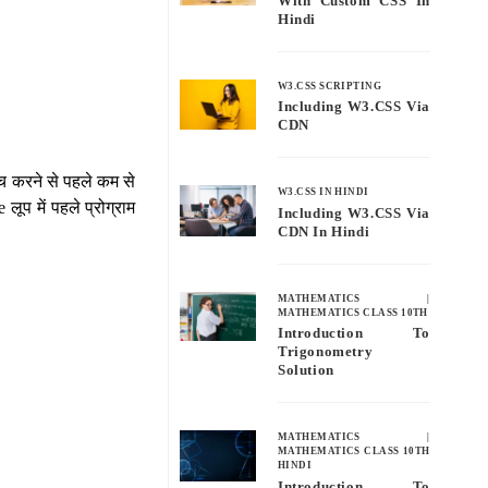
With Custom CSS In
Hindi
W3.CSS SCRIPTING
Including W3.CSS Via
CDN
ँच करने से पहले कम से
W3.CSS IN HINDI
ूप में पहले प्रोग्राम
Including W3.CSS Via
CDN In Hindi
MATHEMATICS
|
MATHEMATICS CLASS 10TH
Introduction To
Trigonometry
Solution
MATHEMATICS
|
MATHEMATICS CLASS 10TH
HINDI
Introduction To