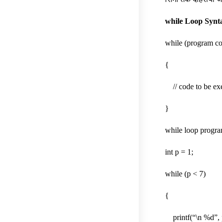
while Loop Synt
while (program co
{
// code to be ex
}
while loop progr
int p = 1;
while (p < 7)
{
printf(“\n %d”, 