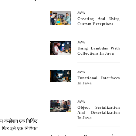
bo
tte
ail
re
ok
r
JAVA
Creating And Using
Custom Exceptions
JAVA
Using Lambdas With
Collections In Java
JAVA
Functional Interfaces
In Java
JAVA
Object Serialization
And Deserialization
In Java
ाम कंडीशन एक निर्दिष्ट
है. फिर इसे एक निश्चित