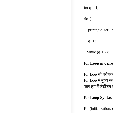
int q = 1;
do {
printf(“\n%d”, q
q++;
} while (q < 7);
for Loop in c p
for loop सी प्रोग्र
for loop में मुख्य र
फॉर लूप में कंडीशन क
for Loop Syntax
for (initializatio