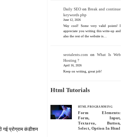
Daily SEO
on
Break and continue
keywords php
June 12, 2026
Way cool! Some very valid points! I
appreciate you writing this write-up and
also the rest of the website is…
seotalents.com
on
What Is Web
Hosting ?
April 16, 2026
Keep on writing, great job!
Html Tutorials
HTML PROGRAMMING
Form Elements:
Form, Input,
Textarea, Button,
Select, Option In Html
दी गई प्रोग्राम कंडीशन