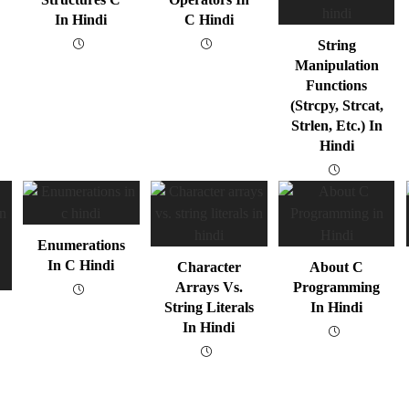
In Hindi
C Hindi
String
Manipulation
Functions
(strcpy, Strcat,
Strlen, Etc.) In
Hindi
Enumerations
In C Hindi
Character
About C
Arrays Vs.
Programming
String Literals
In Hindi
In Hindi