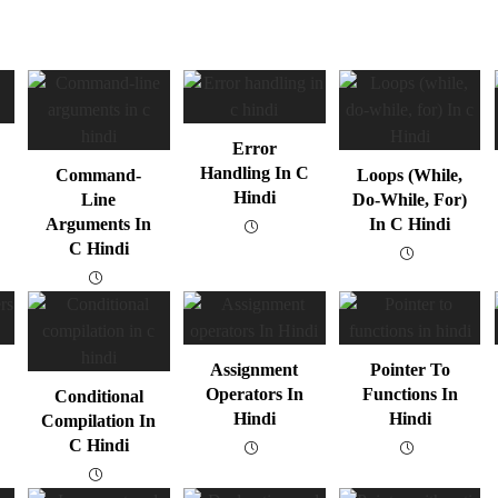
Error
Handling In C
Command-
Loops (while,
Hindi
Line
Do-While, For)
Arguments In
In C Hindi
C Hindi
Assignment
Pointer To
Operators In
Functions In
Conditional
Hindi
Hindi
Compilation In
C Hindi