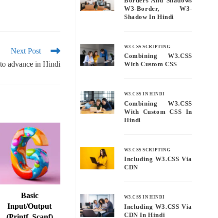
Borders And Shadows
W3-Border, W3-
Shadow In Hindi
W3.CSS SCRIPTING
Next Post
Combining W3.CSS
 to advance in Hindi
With Custom CSS
W3.CSS IN HINDI
Combining W3.CSS
With Custom CSS In
Hindi
W3.CSS SCRIPTING
Including W3.CSS Via
CDN
Basic
W3.CSS IN HINDI
Input/output
Including W3.CSS Via
CDN In Hindi
(printf, Scanf)