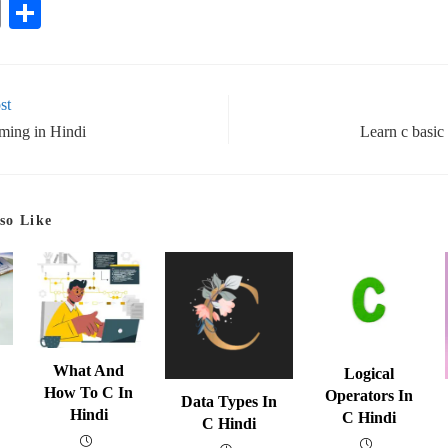
E
S
m
ha
ail
re
st
ming in Hindi
Learn c basic
so Like
What And
Logical
How To C In
Operators In
Data Types In
Hindi
C Hindi
C Hindi