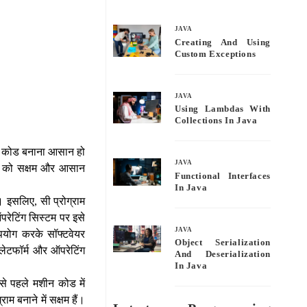
bo
tte
ail
re
ok
r
JAVA
Creating And Using
Custom Exceptions
JAVA
Using Lambdas With
Collections In Java
िंग कोड बनाना आसान हो
JAVA
क्शन को सक्षम और आसान
Functional Interfaces
In Java
। इसलिए, सी प्रोग्राम
परेटिंग सिस्टम पर इसे
JAVA
उपयोग करके सॉफ्टवेयर
Object Serialization
्लेटफॉर्म और ऑपरेटिंग
And Deserialization
In Java
से पहले मशीन कोड में
म बनाने में सक्षम हैं।