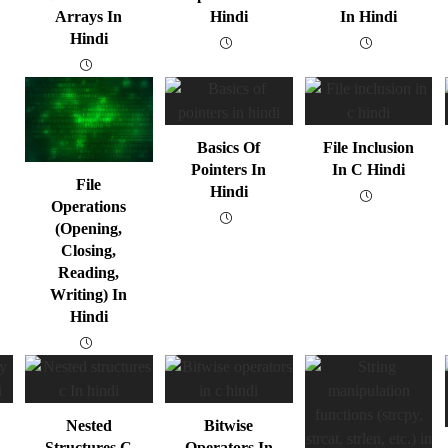
Arrays In
Hindi
In Hindi
Hindi
Basics Of
File Inclusion
Pointers In
In C Hindi
File
Hindi
Operations
(opening,
Closing,
Reading,
Writing) In
Hindi
Nested
Bitwise
Structures C
Operators In