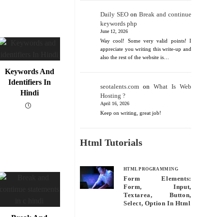
Daily SEO
on
Break and continue
keywords php
June 12, 2026
Way cool! Some very valid points! I
appreciate you writing this write-up and
also the rest of the website is…
Keywords And
Identifiers In
seotalents.com
on
What Is Web
Hindi
Hosting ?
April 16, 2026
Keep on writing, great job!
Html Tutorials
HTML PROGRAMMING
Form Elements:
Form, Input,
Textarea, Button,
Select, Option In Html