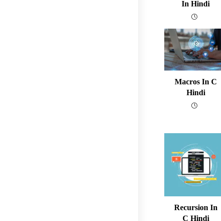
In Hindi
Macros In C
Hindi
Recursion In
C Hindi