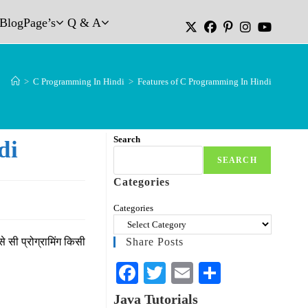
Blog
Page’s
Q & A
>
C Programming In Hindi
>
Features of C Programming In Hindi
Search
di
SEARCH
Categories
Categories
 से सी प्रोग्रामिंग किसी
Share Posts
Fa
T
E
S
ce
wi
m
ha
Java Tutorials