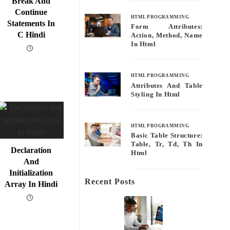
Break And
Continue
HTML PROGRAMMING
Statements In
Form Attributes:
C Hindi
Action, Method, Name
In Html
HTML PROGRAMMING
Attributes And Table
Styling In Html
HTML PROGRAMMING
Basic Table Structure:
Table, Tr, Td, Th In
Declaration
Html
And
Initialization
Recent Posts
Array In Hindi