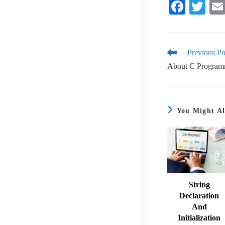
Fa
T
ce
wi
bo
tte
ok
r
Previous Po
About C Program
You Might Al
String
Declaration
And
Initialization