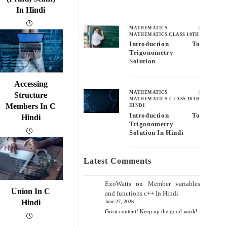
In Hindi
MATHEMATICS
|
MATHEMATICS CLASS 10TH
Introduction To
Trigonometry
Solution
Accessing
MATHEMATICS
|
Structure
MATHEMATICS CLASS 10TH
Members In C
HINDI
Introduction To
Hindi
Trigonometry
Solution In Hindi
Latest Comments
ExoWatts
on
Member variables
Union In C
and functions c++ In Hindi
Hindi
June 27, 2026
Great content! Keep up the good work!