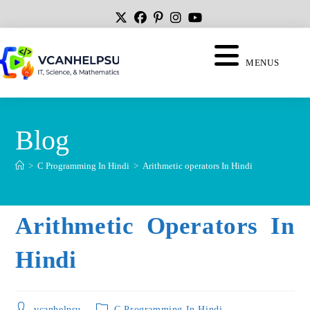
MENUS
Blog
>
C Programming In Hindi
>
Arithmetic operators In Hindi
Arithmetic Operators In
Hindi
vcanhelpsu
C Programming In Hindi