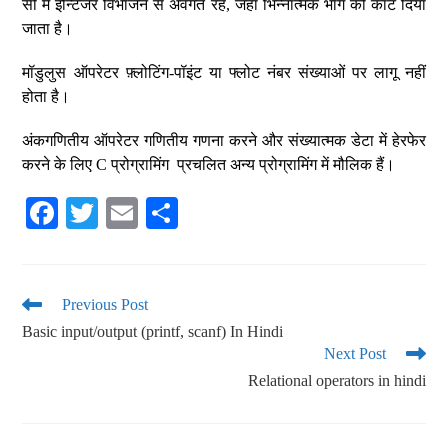
सी में इन्टिजर विभाजन से अवगत रहें, जहाँ भिन्नात्मक भाग को काट दिया
जाता है।
मॉडुलुस ऑपरेटर फ़्लोटिंग-पॉइंट या फ्लोट नंबर संख्याओं पर लागू नहीं
होता है।
अंकगणितीय ऑपरेटर गणितीय गणना करने और संख्यात्मक डेटा में हेरफेर
करने के लिए C प्रोग्रामिंग प्रचलित अन्य प्रोग्रामिंग में मौलिक हैं।
Fa
T
E
S
ce
wi
m
ha
bo
tte
ail
re
ok
r
Previous Post
Basic input/output (printf, scanf) In Hindi
Next Post
Relational operators in hindi